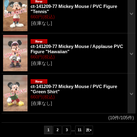
ct-141209-77 Mickey Mouse / PVC Figure
"Tennis"
660円
(税込)
[在庫なし]
ct-141209-77 Mickey Mouse / Applause PVC
Figure "Hawaiian"
660円
(税込)
[在庫なし]
ct-141209-77 Mickey Mouse / PVC Figure
"Green Shirt"
660円
(税込)
[在庫なし]
(10件/105件)
...
1
2
3
11
次
»