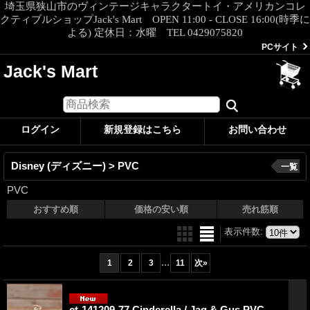
埼玉県狭山市のヴィンテージキャラクタートイ・アメリカンコレ
クティブルショップJack's Mart OPEN 11:00 - CLOSE 16:00(時季に
よる) 定休日：水曜 TEL 0429075820
PCサイト
Jack's Mart
ログイン
新規登録はこちら
お問い合わせ
Disney (ディズニー) > PVC
一覧
PVC
おすすめ順
価格の安い順
売れ筋順
表示件数
:
...
1
2
3
11
次
»
ct-141209-77 Cinderella / Jaq & Gus PVC