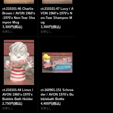
ct-210101-46 Charlie
ct-210101-47 Lucy / A
Brown / AVON 1960's
VON 1960's-1970's N
-1970's Non-Tear Sha
on-Tear Shampoo M
mpoo Mug
ug
3,300円
(税込)
3,300円
(税込)
在庫なし
在庫なし
ct-210101-44 Linus /
ct-160901-151 Schroe
AVON 1960's-1970's
der / AVON 1970's Bu
Bubble Bath Holder
bblebath Bottle
2,750円
(税込)
4,400円
(税込)
在庫なし
在庫なし