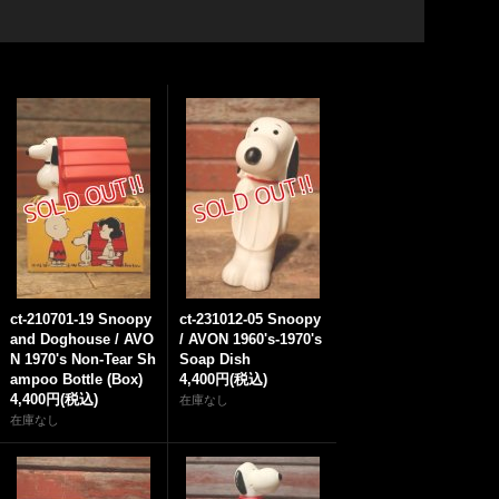
ct-210701-19 Snoopy
ct-231012-05 Snoopy
and Doghouse / AVO
/ AVON 1960's-1970's
N 1970's Non-Tear Sh
Soap Dish
ampoo Bottle (Box)
4,400円
(税込)
4,400円
(税込)
在庫なし
在庫なし