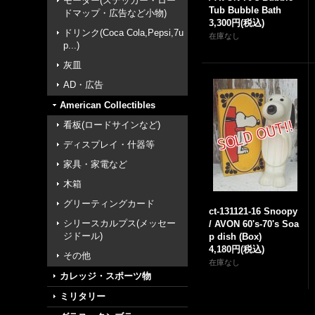
モーター(ステッカー・ロー
Tub Bubble Bath
ドマップ・広告など小物)
3,300円
(税込)
ドリンク(Coca Cola,Pepsi,7u
在庫なし
p...)
灰皿
AD・広告
American Collectibles
看板(ロードサインなど)
ディスプレイ・什器等
家具・家電など
木箱
グリーティングカード
ct-131121-16 Snoopy
シリースカルプス(メッセー
/ AVON 60's-70's Soa
ジドール)
p dish (Box)
4,180円
(税込)
その他
在庫なし
カレッジ・スポーツ物
ミリタリー