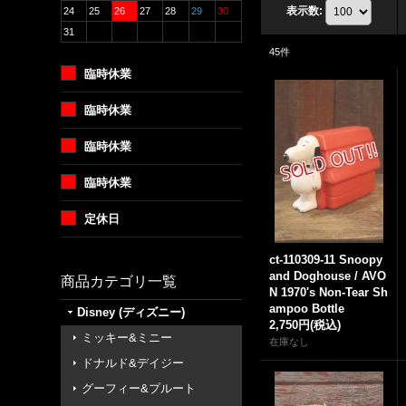
表示数
:
24
25
26
27
28
29
30
31
45
件
臨時休業
臨時休業
臨時休業
臨時休業
定休日
ct-110309-11 Snoopy
and Doghouse / AVO
商品カテゴリ一覧
N 1970's Non-Tear Sh
ampoo Bottle
Disney (ディズニー)
2,750円
(税込)
ミッキー&ミニー
在庫なし
ドナルド&デイジー
グーフィー&プルート