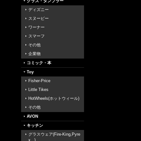
グラス・タンブラー
ディズニー
スヌーピー
ワーナー
スマーフ
その他
企業物
コミック・本
Toy
Fisher-Price
Little Tikes
HotWheels(ホットウィール)
その他
AVON
キッチン
グラスウェア(Fire-King,Pyre
x...)