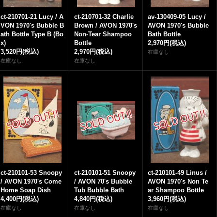
ct-210701-21 Lucy / A
ct-210701-32 Charlie
av-130409-05 Lucy /
VON 1970's Bubble B
Brown / AVON 1970's
AVON 1970's Bubble
ath Bottle Type B (Bo
Non-Tear Shampoo
Bath Bottle
x)
Bottle
2,970円
(税込)
3,520円
(税込)
2,970円
(税込)
在庫なし
在庫なし
在庫なし
ct-210101-53 Snoopy
ct-210101-51 Snoopy
ct-210101-49 Linus /
/ AVON 1970's Come
/ AVON 70's Bubble
AVON 1970's Non Te
Home Soap Dish
Tub Bubble Bath
ar Shampoo Bottle
4,400円
(税込)
4,840円
(税込)
3,960円
(税込)
在庫なし
在庫なし
在庫なし