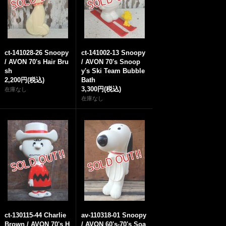
ct-141028-26 Snoopy
ct-141002-13 Snoopy
/ AVON 70's Hair Bru
/ AVON 70's Snoop
sh
y's Ski Team Bubble
2,200円
(税込)
Bath
3,300円
(税込)
在庫なし
在庫なし
ct-130115-44 Charlie
av-110318-01 Snoopy
Brown / AVON 70's H
/ AVON 60's-70's Soa