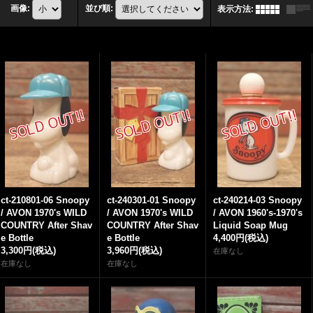
画像
:
並び順
:
表示方法
:
ct-210801-06 Snoopy
ct-240301-01 Snoopy
ct-240214-03 Snoopy
/ AVON 1970's WILD
/ AVON 1970's WILD
/ AVON 1960's-1970's
COUNTRY After Shav
COUNTRY After Shav
Liquid Soap Mug
e Bottle
e Bottle
4,400円
(税込)
3,300円
(税込)
3,960円
(税込)
在庫なし
在庫なし
在庫なし