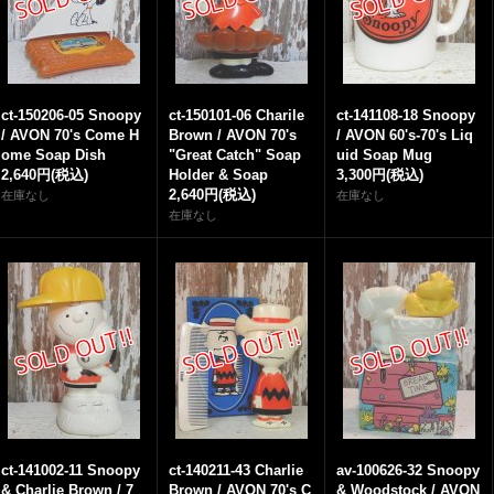
ct-150206-05 Snoopy
ct-150101-06 Charile
ct-141108-18 Snoopy
/ AVON 70's Come H
Brown / AVON 70's
/ AVON 60's-70's Liq
ome Soap Dish
"Great Catch" Soap
uid Soap Mug
2,640円
(税込)
Holder & Soap
3,300円
(税込)
2,640円
(税込)
在庫なし
在庫なし
在庫なし
ct-141002-11 Snoopy
ct-140211-43 Charlie
av-100626-32 Snoopy
& Charlie Brown / 7
Brown / AVON 70's C
& Woodstock / AVON