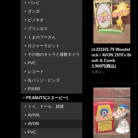
バンビ
ダンボ
ピノキオ
プリンセス
くまのプーさん
ロジャーラビット
ct-221101-79 Woodst
その他のキャラと複数キャラ
ock / AVON 1970's Br
ush & Comb
PVC
3,960円
(税込)
レコード
在庫なし
缶バッジ・ピンズ
PIXAR
PEANUTS(スヌーピー)
トイ、ドール、雑貨
AVIVA
AVON
PVC