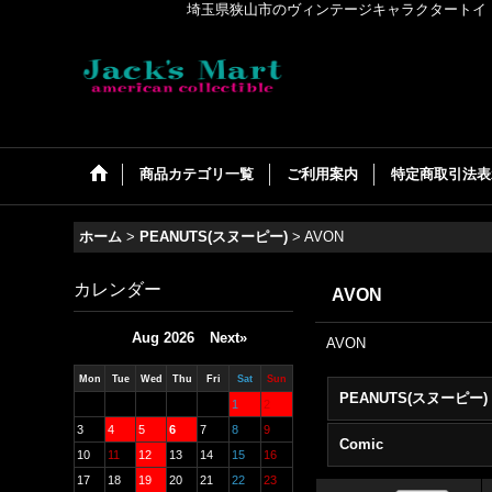
埼玉県狭山市のヴィンテージキャラクタートイ・アメリカンコ
商品カテゴリ一覧
ご利用案内
特定商取引法表
ホーム
>
PEANUTS(スヌーピー)
>
AVON
カレンダー
AVON
Aug 2026
Next»
AVON
Mon
Tue
Wed
Thu
Fri
Sat
Sun
1
2
3
4
5
6
7
8
9
Comic
10
11
12
13
14
15
16
17
18
19
20
21
22
23