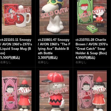
ct-221101-11 Snoopy
ct-210801-47 Snoopy
ct-210701-28 Charile
/ AVON 1960's-1970's
/ AVON 1960's "The F
Brown / AVON 1970's
Liquid Soap Mug (B
lying Ace" Bubble B
"Great Catch" Soap
ox)
ath Bottle
Holder & Soap (Box)
5,500円
(税込)
3,300円
(税込)
4,950円
(税込)
在庫なし
在庫なし
在庫なし