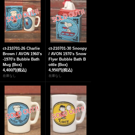
ct-210701-26 Charlie
ct-210701-30 Snoopy
Brown / AVON 1960's
/ AVON 1970's Snow
-1970's Bubble Bath
Flyer Bubble Bath B
Mug (Box)
ottle (Box)
4,400円
(税込)
4,950円
(税込)
在庫なし
在庫なし