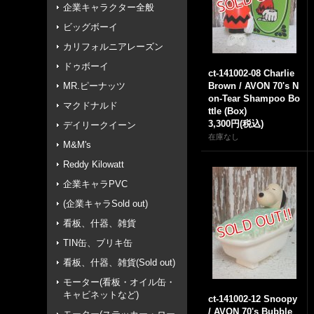
企業キャラクター全般
ビッグボーイ
カリフォルニアレーズン
ドゥボーイ
ct-141002-08 Charlie
MR.ピーナッツ
Brown / AVON 70's N
on-Tear Shampoo Bo
マクドナルド
ttle (Box)
3,300円
(税込)
デイリークイーン
在庫なし
M&M's
Reddy Kilowatt
企業キャラPVC
(企業キャラSold out)
看板、什器、雑貨
TIN缶、ブリキ缶
看板、什器、雑貨(Sold out)
モーター(看板・オイル缶・
キャビネットなど)
ct-141002-12 Snoopy
/ AVON 70's Bubble