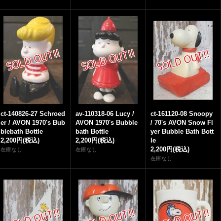
ct-140826-27 Schroed
av-110318-06 Lucy /
ct-161120-08 Snoopy
er / AVON 1970's Bub
AVON 1970's Bubble
/ 70's AVON Snow Fl
blebath Bottle
bath Bottle
yer Bubble Bath Bott
2,200円
(税込)
2,200円
(税込)
le
2,200円
(税込)
在庫なし
在庫なし
在庫なし