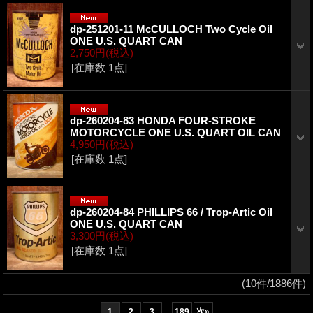
dp-251201-11 McCULLOCH Two Cycle Oil
ONE U.S. QUART CAN
2,750円
(税込)
[在庫数 1点]
dp-260204-83 HONDA FOUR-STROKE
MOTORCYCLE ONE U.S. QUART OIL CAN
4,950円
(税込)
[在庫数 1点]
dp-260204-84 PHILLIPS 66 / Trop-Artic Oil
ONE U.S. QUART CAN
3,300円
(税込)
[在庫数 1点]
(10件/1886件)
...
1
2
3
189
次
»