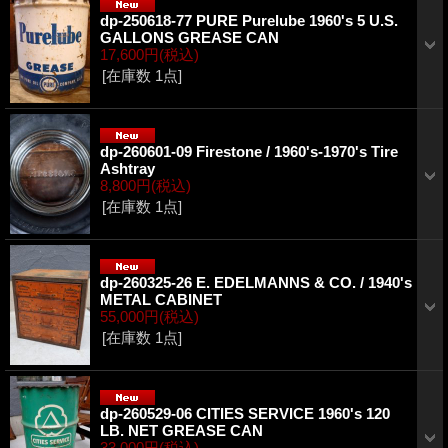
dp-250618-77 PURE Purelube 1960's 5 U.S.
GALLONS GREASE CAN
17,600円
(税込)
[在庫数 1点]
dp-260601-09 Firestone / 1960's-1970's Tire
Ashtray
8,800円
(税込)
[在庫数 1点]
dp-260325-26 E. EDELMANNS & CO. / 1940's
METAL CABINET
55,000円
(税込)
[在庫数 1点]
dp-260529-06 CITIES SERVICE 1960's 120
LB. NET GREASE CAN
33,000円
(税込)