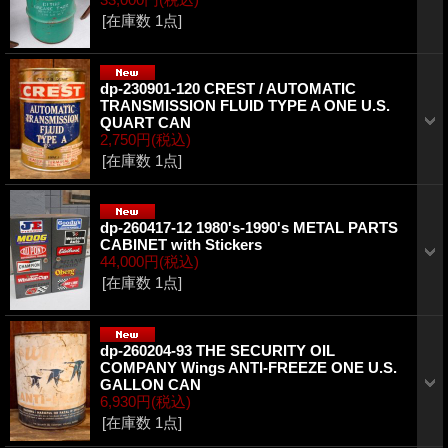
[在庫数 1点]
dp-230901-120 CREST / AUTOMATIC
TRANSMISSION FLUID TYPE A ONE U.S.
QUART CAN
2,750円
(税込)
[在庫数 1点]
dp-260417-12 1980's-1990's METAL PARTS
CABINET with Stickers
44,000円
(税込)
[在庫数 1点]
dp-260204-93 THE SECURITY OIL
COMPANY Wings ANTI-FREEZE ONE U.S.
GALLON CAN
6,930円
(税込)
[在庫数 1点]