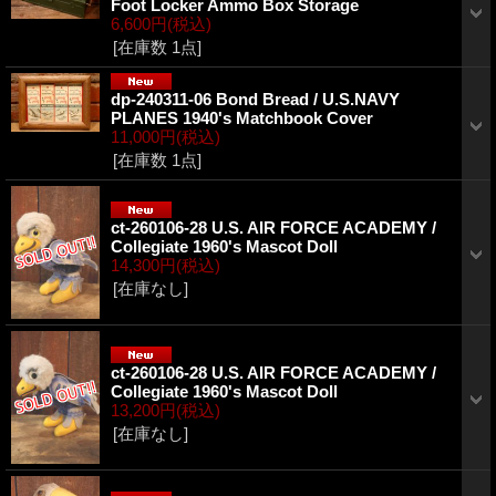
Foot Locker Ammo Box Storage
6,600円
(税込)
[在庫数 1点]
dp-240311-06 Bond Bread / U.S.NAVY
PLANES 1940's Matchbook Cover
11,000円
(税込)
[在庫数 1点]
ct-260106-28 U.S. AIR FORCE ACADEMY /
Collegiate 1960's Mascot Doll
14,300円
(税込)
[在庫なし]
ct-260106-28 U.S. AIR FORCE ACADEMY /
Collegiate 1960's Mascot Doll
13,200円
(税込)
[在庫なし]