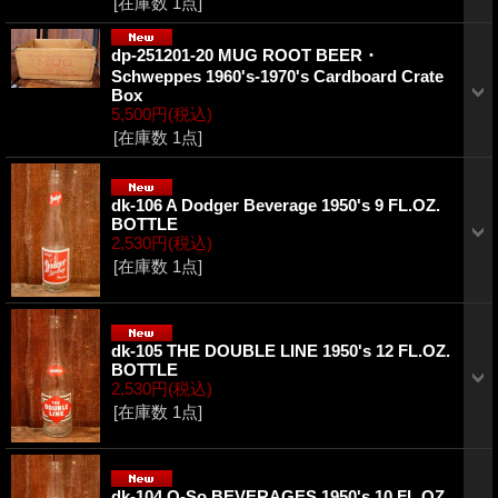
[在庫数 1点]
dp-251201-20 MUG ROOT BEER・
Schweppes 1960's-1970's Cardboard Crate
Box
5,500円
(税込)
[在庫数 1点]
dk-106 A Dodger Beverage 1950's 9 FL.OZ.
BOTTLE
2,530円
(税込)
[在庫数 1点]
dk-105 THE DOUBLE LINE 1950's 12 FL.OZ.
BOTTLE
2,530円
(税込)
[在庫数 1点]
dk-104 O-So BEVERAGES 1950's 10 FL.OZ.