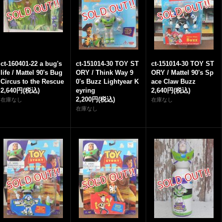
ct-160401-22 a bug's
ct-151014-30 TOY ST
ct-151014-30 TOY ST
life / Mattel 90's Bug
ORY / Think Way 9
ORY / Mattel 90's Sp
Circus to the Rescue
0's Buzz Lightyear K
ace Claw Buzz
2,640円
(税込)
eyring
2,640円
(税込)
2,200円
(税込)
在庫なし
在庫なし
在庫なし