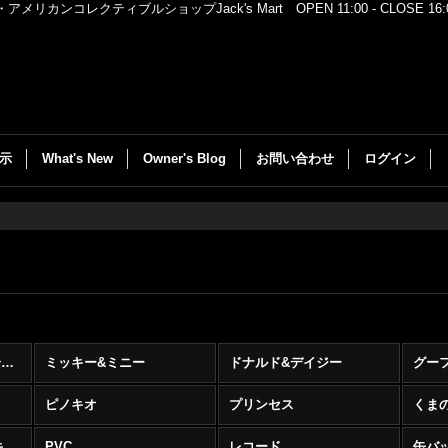
レクティブルショップJack's Mart OPEN 11:00 - CLOSE 16:00
示
What's New
Owner's Blog
お問い合わせ
ログイン
Disney (ディズニー) (全商品)
ミッキー&ミニー
ドナルド&デイジー
グー
ピノキオ
プリンセス
くま
その他のキャラと複数キャラ
PVC
レコード
缶バ