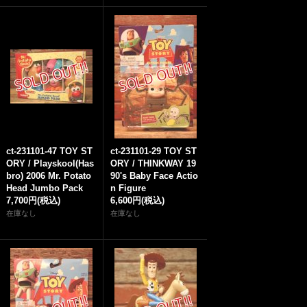
ct-231101-47 TOY ST
ct-231101-29 TOY ST
ORY / Playskool(Has
ORY / THINKWAY 19
bro) 2006 Mr. Potato
90's Baby Face Actio
Head Jumbo Pack
n Figure
7,700円
(税込)
6,600円
(税込)
在庫なし
在庫なし