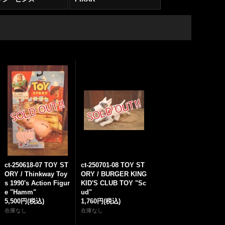
ct-250618-07 TOY ST
ct-250701-08 TOY ST
ORY / Thinkway Toy
ORY / BURGER KING
s 1990's Action Figur
KID'S CLUB TOY "Sc
e "Hamm"
ud"
5,500円
(税込)
1,760円
(税込)
在庫なし
在庫なし