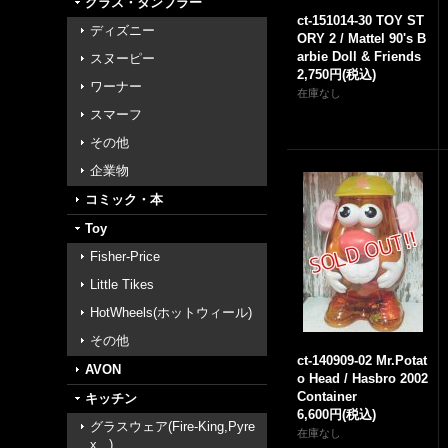
グラス・タンブラー
ct-151014-30 TOY ST
ディズニー
ORY 2 / Mattel 90's B
arbie Doll & Friends
スヌーピー
2,750円
(税込)
ワーナー
在庫なし
スマーフ
その他
企業物
コミック・本
Toy
Fisher-Price
Little Tikes
HotWheels(ホットウィール)
その他
ct-140909-02 Mr.Potat
AVON
o Head / Hasbro 2002
Container
キッチン
6,600円
(税込)
グラスウェア(Fire-King,Pyre
在庫なし
x...)