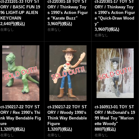
ct-231101-33 TOY ST
ct-220301-18 TOY ST
ct-220301-17 TOY ST
ORY / BASIC FUN 19
ORY / Thinkway Toy
ORY / Thinkway Toy
96 LIGHT-UP ALIEN
s 1990's Action Figur
s 1990's Action Figur
KEYCHAIN
e "Karate Buzz"
e "Quick-Draw Wood
2,640円
(税込)
3,960円
(税込)
y"
3,960円
(税込)
在庫なし
在庫なし
在庫なし
ct-150217-22 TOY ST
ct-150217-22 TOY ST
ct-160913-01 TOY ST
ORY / Rex 1990's Thi
ORY / Woody 1990's
ORY / McDonald's 19
nk Way Bendable Fig
Think Way Bendable
99 Meal Toy "Marion
ure
Figure
ette Woody"
1,320円
(税込)
1,320円
(税込)
880円
(税込)
在庫なし
在庫なし
在庫なし