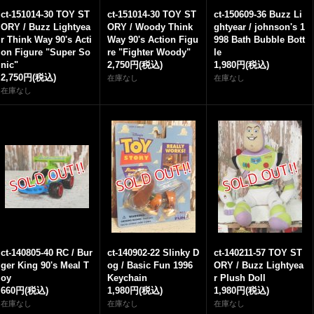
ct-151014-30 TOY ST
ct-151014-30 TOY ST
ct-150609-36 Buzz Li
ORY / Buzz Lightyea
ORY / Woody Think
ghtyear / johnson's 1
r Think Way 90's Acti
Way 90's Action Figu
998 Bath Bubble Bott
on Figure "Super So
re "Fighter Woody"
le
nic"
2,750円
(税込)
1,980円
(税込)
2,750円
(税込)
在庫なし
在庫なし
在庫なし
ct-140805-40 RC / Bur
ct-140902-22 Slinky D
ct-140211-57 TOY ST
ger King 90's Meal T
og / Basic Fun 1996
ORY / Buzz Lightyea
oy
Keychain
r Plush Doll
660円
(税込)
1,980円
(税込)
1,980円
(税込)
在庫なし
在庫なし
在庫なし