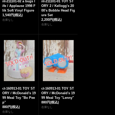
nt-211101-02 a bugs l
nt-211101-01 TOY ST
ife / Applause 1998 F
ORY 2 / Kellogg's 20
lik Soft Vinyl Figure
00's Bobble Head Fig
1,540円
(税込)
ure Set
2,200円
(税込)
在庫なし
在庫なし
ct-160913-01 TOY ST
ct-160913-01 TOY ST
ORY / McDonald's 19
ORY / McDonald's 19
99 Meal Toy "Bo Pee
99 Meal Toy "Lenny"
p"
880円
(税込)
880円
(税込)
在庫なし
在庫なし