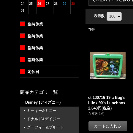
24
25
26
27
28
29
30
31
表示数
:
臨時休業
79
件
臨時休業
臨時休業
臨時休業
定休日
商品カテゴリ一覧
ct-130716-19 a Bug's
Disney (ディズニー)
Life / 90's Lunchbox
2,640円
(税込)
ミッキー&ミニー
在庫数 1点
ドナルド&デイジー
グーフィー&プルート