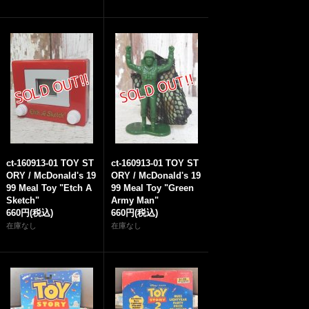
ct-160913-01 TOY ST
ct-160913-01 TOY ST
ORY / McDonald's 19
ORY / McDonald's 19
99 Meal Toy "Etch A
99 Meal Toy "Green
Sketch"
Army Man"
660円
(税込)
660円
(税込)
在庫なし
在庫なし