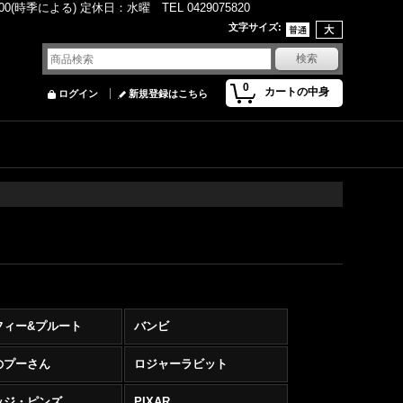
(時季による) 定休日：水曜 TEL 0429075820
文字サイズ
:
0
カートの中身
ログイン
新規登録はこちら
フィー&プルート
バンビ
のプーさん
ロジャーラビット
ッジ・ピンズ
PIXAR