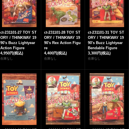
ct-231101-27 TOY ST
ct-231101-28 TOY ST
ct-231101-31 TOY ST
ORY / THINKWAY 19
ORY / THINKWAY 19
ORY / THINKWAY 19
90's Buzz Lightyear
90's Rex Action Figu
90's Buzz Lightyear
Action Figure
re
Bendable Figure
4,950円
(税込)
4,400円
(税込)
3,300円
(税込)
在庫なし
在庫なし
在庫なし