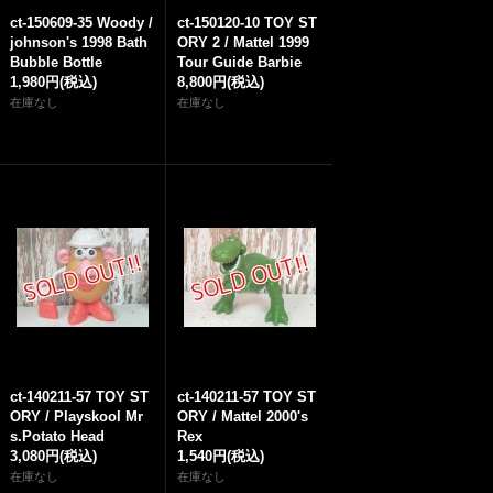
ct-150609-35 Woody /
ct-150120-10 TOY ST
johnson's 1998 Bath
ORY 2 / Mattel 1999
Bubble Bottle
Tour Guide Barbie
1,980円
(税込)
8,800円
(税込)
在庫なし
在庫なし
ct-140211-57 TOY ST
ct-140211-57 TOY ST
ORY / Playskool Mr
ORY / Mattel 2000's
s.Potato Head
Rex
3,080円
(税込)
1,540円
(税込)
在庫なし
在庫なし