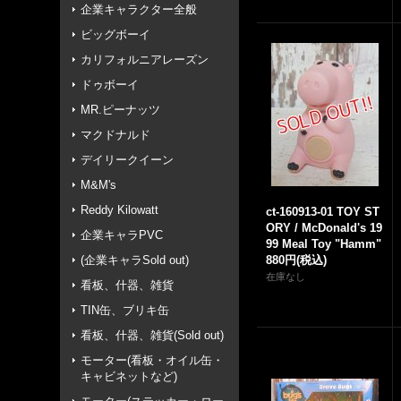
企業キャラクター全般
ビッグボーイ
カリフォルニアレーズン
ドゥボーイ
MR.ピーナッツ
マクドナルド
デイリークイーン
M&M's
Reddy Kilowatt
ct-160913-01 TOY ST
ORY / McDonald's 19
企業キャラPVC
99 Meal Toy "Hamm"
(企業キャラSold out)
880円
(税込)
在庫なし
看板、什器、雑貨
TIN缶、ブリキ缶
看板、什器、雑貨(Sold out)
モーター(看板・オイル缶・
キャビネットなど)