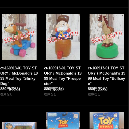
ct-160913-01 TOY ST
ct-160913-01 TOY ST
ct-160913-01 TOY ST
ORY / McDonald's 19
ORY / McDonald's 19
ORY / McDonald's 19
99 Meal Toy "Slinky
99 Meal Toy "Prospe
99 Meal Toy "Bullsey
Dog"
ctor"
e"
880円
(税込)
880円
(税込)
880円
(税込)
在庫なし
在庫なし
在庫なし