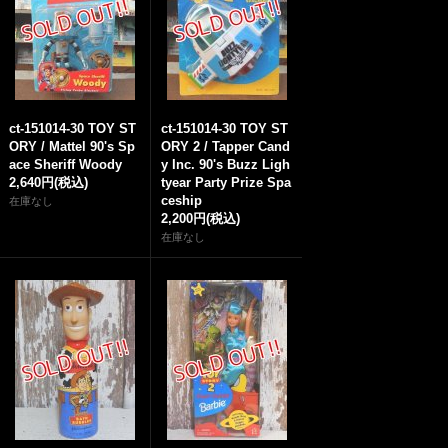
ct-151014-30 TOY ST
ct-151014-30 TOY ST
ORY / Mattel 90's Sp
ORY 2 / Tapper Cand
ace Sheriff Woody
y Inc. 90's Buzz Ligh
2,640円
(税込)
tyear Party Prize Spa
ceship
在庫なし
2,200円
(税込)
在庫なし