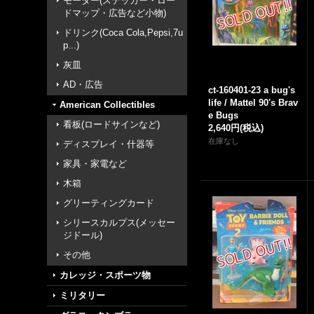
モーター(ステッカー・ロー
ドマップ・広告など小物)
ドリンク(Coca Cola,Pepsi,7u
p...)
灰皿
AD・広告
ct-160401-23 a bug's
life / Mattel 90's Brav
American Collectibles
e Bugs
看板(ロードサインなど)
2,640円
(税込)
在庫なし
ディスプレイ・什器等
家具・家電など
木箱
グリーティングカード
シリースカルプス(メッセー
ジドール)
その他
カレッジ・スポーツ物
ミリタリー