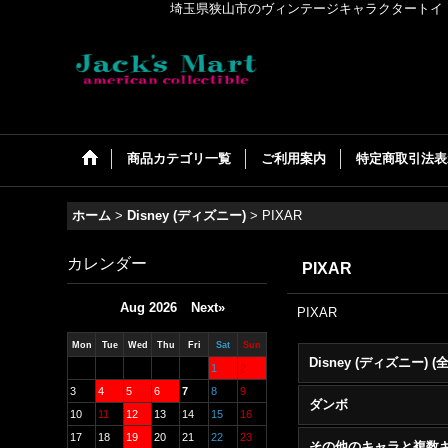
埼玉県狭山市のヴィンテージキャラクタートイ・アメリカンコ
商品カテゴリ一覧
ご利用案内
特定商取引法表
ホーム
>
Disney (ディズニー)
>
PIXAR
カレンダー
PIXAR
Aug 2026
Next»
PIXAR
Mon
Tue
Wed
Thu
Fri
Sat
Sun
1
2
3
4
5
6
7
8
9
ダンボ
10
11
12
13
14
15
16
17
18
19
20
21
22
23