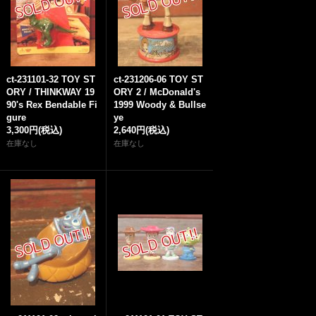
ct-231101-32 TOY ST
ct-231206-06 TOY ST
ORY / THINKWAY 19
ORY 2 / McDonald's
90's Rex Bendable Fi
1999 Woody & Bullse
gure
ye
3,300円
(税込)
2,640円
(税込)
在庫なし
在庫なし