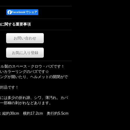
Facebookでシェア
約に関する重要事項
お問い合わせ
お気に入り登録
マテル製のスペース・クロウ・バズです！
いカラーリングのバズです☆
ングが開いたり、ヘルメットの開閉がで
封品です！
には多少の折れ跡、シワ、薄汚れ、カバ
一部糊の剥がれなどあります。
：縦約30cm 横約17.2cm 奥行約5.5cm