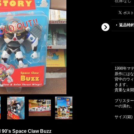
在庫なし
返品特
1998年
原作にはな
背中のウィ
きます。
貴重な未開
ブリスター
ーの潰れ、
サイズ(箱)
l 90's Space Claw Buzz