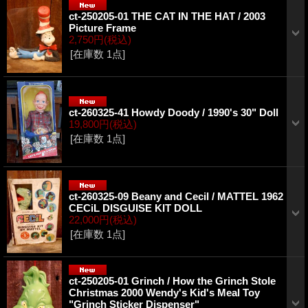
ct-250205-01 THE CAT IN THE HAT / 2003
Picture Frame
2,750円
(税込)
[在庫数 1点]
ct-260325-41 Howdy Doody / 1990's 30" Doll
19,800円
(税込)
[在庫数 1点]
ct-260325-09 Beany and Cecil / MATTEL 1962
CECiL DISGUISE KIT DOLL
22,000円
(税込)
[在庫数 1点]
ct-250205-01 Grinch / How the Grinch Stole
Christmas 2000 Wendy's Kid's Meal Toy
"Grinch Sticker Dispenser"