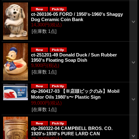
ct-260106-05 FORD / 1950's-1960's Shaggy
Dog Ceramic Coin Bank
14,300円
(税込)
[在庫数 1点]
ct-251201-49 Donald Duck / Sun Rubber
1950's Floating Soap Dish
9,900円
(税込)
[在庫数 1点]
dp-260417-03 【※店頭ピックのみ】Mobil
Motor Oils 1980's〜 Plastic Sign
99,000円
(税込)
[在庫数 1点]
dp-260322-04 CAMPBELL BROS. CO.
1920's-1930's PURE LARD CAN
25,300円
(税込)