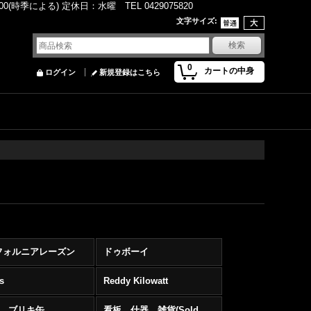
(時季による) 定休日：水曜 TEL 0429075820
文字サイズ
:
0
カートの中身
ログイン
新規登録はこちら
フォルニアレーズン
ドゥボーイ
s
Reddy Kilowatt
缶、ブリキ缶
看板、什器、雑貨(Sold out)