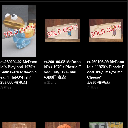
ct-260204-02 McDona
ct-260106-08 McDona
ct-260106-09 McDona
ld's Playland 1970's
ld's / 1970's Plastic F
ld's / 1970's Plastic F
Setmakers Ride-on S
ood Tray "BIG MAC"
ood Tray "Mayor Mc
eat "Filet-O'-Fish"
4,400円
(税込)
Cheese"
253,000円
(税込)
3,630円
(税込)
在庫なし
在庫なし
在庫なし