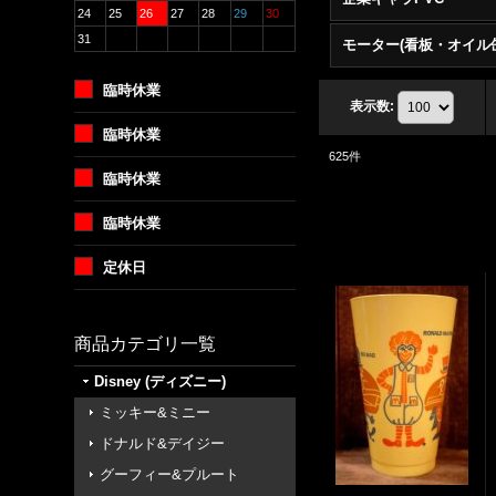
24
25
26
27
28
29
30
31
臨時休業
表示数
:
臨時休業
625
件
臨時休業
臨時休業
定休日
商品カテゴリ一覧
Disney (ディズニー)
ミッキー&ミニー
ドナルド&デイジー
グーフィー&プルート