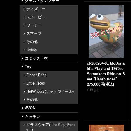
グラス・タンブラー
ディズニー
スヌーピー
ワーナー
スマーフ
その他
企業物
コミック・本
ct-260204-01 McDona
Toy
ld's Playland 1970's
Setmakers Ride-on S
Fisher-Price
eat "Hamburger"
Little Tikes
275,000円
(税込)
在庫なし
HotWheels(ホットウィール)
その他
AVON
キッチン
グラスウェア(Fire-King,Pyre
x...)