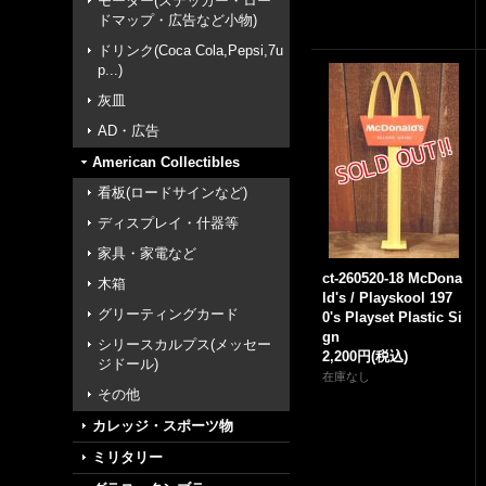
モーター(ステッカー・ロー
ドマップ・広告など小物)
ドリンク(Coca Cola,Pepsi,7u
p...)
灰皿
AD・広告
American Collectibles
看板(ロードサインなど)
ディスプレイ・什器等
家具・家電など
ct-260520-18 McDona
木箱
ld's / Playskool 197
グリーティングカード
0's Playset Plastic Si
gn
シリースカルプス(メッセー
2,200円
(税込)
ジドール)
在庫なし
その他
カレッジ・スポーツ物
ミリタリー