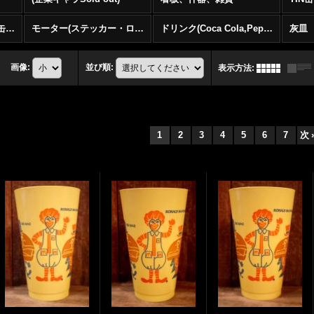
モーター(看板・オイル缶・キャビネットなど)
モーター(ステッカー・ロードマップ・広告など小物)
ドリンク(Coca Cola,Pepsi,7up...)
灰皿
画像
:
並び順
:
表示方法
:
1
2
3
4
5
6
7
次