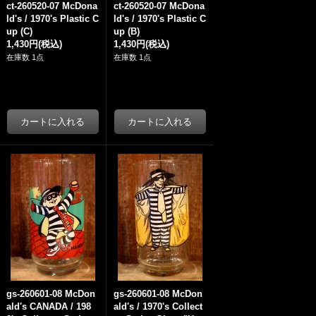
ct-260520-07 McDona
ct-260520-07 McDona
ld's / 1970's Plastic C
ld's / 1970's Plastic C
up (C)
up (B)
1,430円
(税込)
1,430円
(税込)
在庫数 1点
在庫数 1点
gs-260601-08 McDon
gs-260601-08 McDon
ald's CANADA / 198
ald's / 1970's Collect