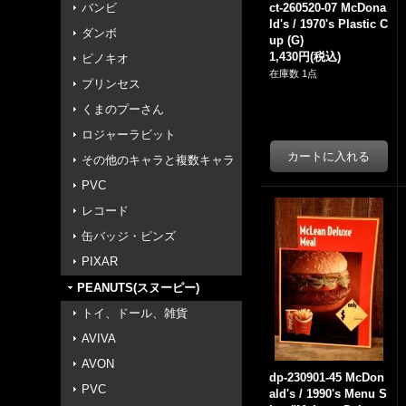
バンビ
ct-260520-07 McDona
ld's / 1970's Plastic C
ダンボ
up (G)
1,430円
(税込)
ピノキオ
在庫数 1点
プリンセス
くまのプーさん
ロジャーラビット
その他のキャラと複数キャラ
PVC
レコード
缶バッジ・ピンズ
PIXAR
PEANUTS(スヌーピー)
トイ、ドール、雑貨
AVIVA
AVON
dp-230901-45 McDon
PVC
ald's / 1990's Menu S