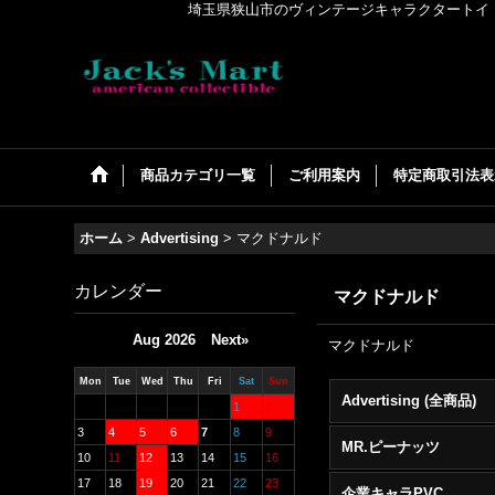
埼玉県狭山市のヴィンテージキャラクタートイ・アメリカンコ
商品カテゴリ一覧
ご利用案内
特定商取引法表
ホーム
>
Advertising
>
マクドナルド
カレンダー
マクドナルド
Aug 2026
Next»
マクドナルド
Mon
Tue
Wed
Thu
Fri
Sat
Sun
Advertising (全商品)
1
2
3
4
5
6
7
8
9
MR.ピーナッツ
10
11
12
13
14
15
16
17
18
19
20
21
22
23
企業キャラPVC