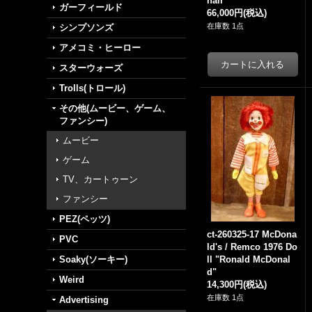
hair
ガーフィールド
66,000円
(税込)
在庫数 1点
シンプソンズ
アメコミ・ヒーロー
スターウォーズ
Trolls(トロール)
その他(ムービー、ゲーム、
ファンシー)
ムービー
ゲーム
TV、カートゥーン
ファンシー
PEZ(ペッツ)
ct-260325-17 McDona
PVC
ld's / Remco 1976 Do
Soaky(ソーキー)
ll "Ronald McDonal
d"
Weird
14,300円
(税込)
在庫数 1点
Advertising