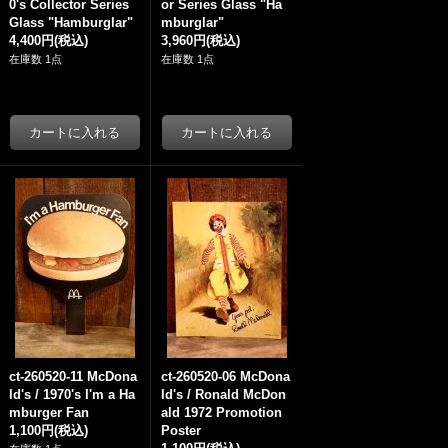
0's Collector Series
or Series Glass "Ha
Glass "Hamburglar"
mburglar"
4,400円
(税込)
3,960円
(税込)
在庫数 1点
在庫数 1点
ct-260520-11 McDona
ct-260520-06 McDona
ld's / 1970's I'm a Ha
ld's / Ronald McDon
mburger Fan
ald 1972 Promotion
1,100円
(税込)
Poster