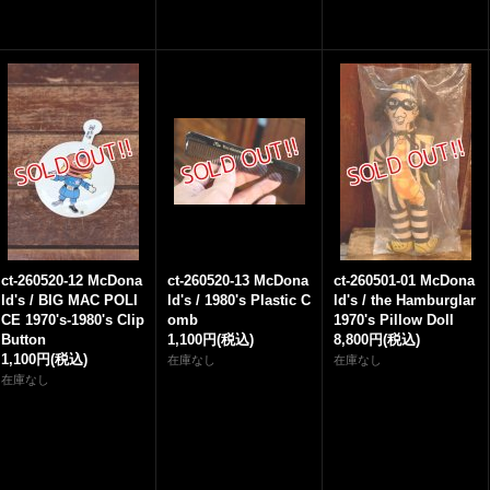
ct-260520-12 McDona
ct-260520-13 McDona
ct-260501-01 McDona
ld's / BIG MAC POLI
ld's / 1980's Plastic C
ld's / the Hamburglar
CE 1970's-1980's Clip
omb
1970's Pillow Doll
Button
1,100円
(税込)
8,800円
(税込)
1,100円
(税込)
在庫なし
在庫なし
在庫なし