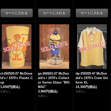
ct-260520-07 McDona
gs-260601-07 McDon
dp-250205-47 McDon
ld's / 1970's Plastic C
ald's / 1970's Collect
ald's 1970's Crew Uni
up
or Series Glass "BIG
form XL
1,650円
(税込)
MAC"
14,300円
(税込)
3,960円
(税込)
在庫なし
在庫なし
在庫なし