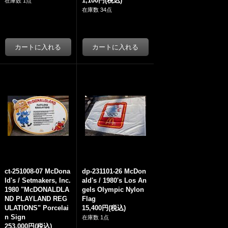
1,100円
(税込)
在庫数 1点
在庫数 34点
ct-251008-07 McDona
dp-231101-26 McDon
ld's / Setmakers, Inc.
ald's / 1980's Los An
1980 "McDONALDLA
gels Olympic Nylon
ND PLAYLAND REG
Flag
ULATIONS" Porcelai
15,400円
(税込)
n Sign
在庫数 1点
253,000円
(税込)