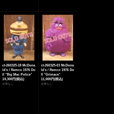
ct-260325-18 McDona
ct-260325-03 McDona
ld's / Remco 1976 Do
ld's / Remco 1976 Do
ll "Big Mac Police"
ll "Grimace"
14,300円
(税込)
11,000円
(税込)
在庫なし
在庫なし