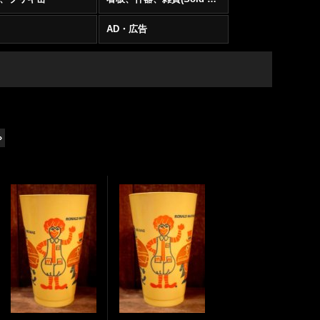
AD・広告
»