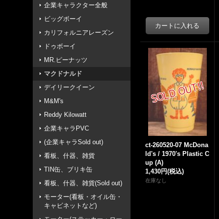
企業キャラクター全般
ビッグボーイ
カリフォルニアレーズン
ドゥボーイ
MR.ピーナッツ
マクドナルド
デイリークイーン
M&M's
Reddy Kilowatt
企業キャラPVC
(企業キャラSold out)
ct-260520-07 McDona
ld's / 1970's Plastic C
看板、什器、雑貨
up (A)
TIN缶、ブリキ缶
1,430円
(税込)
在庫なし
看板、什器、雑貨(Sold out)
モーター(看板・オイル缶・
キャビネットなど)