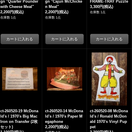
gn "Quarter Pounder
gn "Cajun McChicke
FRAME-TRAY Puzzle
with Cheese Meal"
n Meal"
3,300円
(税込)
2,200円
(税込)
2,200円
(税込)
在庫数 1点
在庫数 1点
在庫数 1点
ct-260520-19 McDona
ct-260520-14 McDona
ct-260520-08 McDona
ld's / 1970's Big Mac
ld's / 1970's Paper M
ld's / Ronald McDon
Iron on Transfer (2枚
egaphone
ald 1970's Vinyl Pup
セット)
2,200円
(税込)
pet