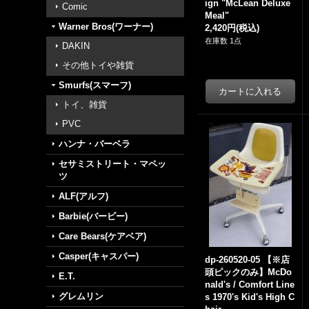
ign "McLean Deluxe
Comic
Meal"
Warner Bros(ワーナー)
2,420円
(税込)
在庫数 1点
DAKIN
その他トイや雑貨
Smurfs(スマーフ)
トイ、雑貨
PVC
ハンナ・バーベラ
セサミストリート・マペッ
ツ
ALF(アルフ)
Barbie(バービー)
Care Bears(ケアベア)
Casper(キャスパー)
dp-260520-05 【※店
頭ピックのみ】McDo
E.T.
nald's / Comfort Line
グレムリン
s 1970's Kid's High C