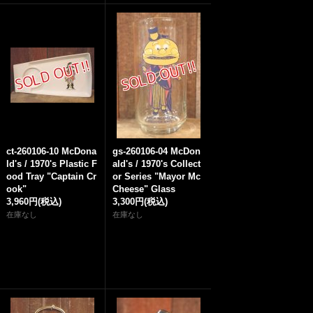
ct-260106-10 McDona
gs-260106-04 McDon
ld's / 1970's Plastic F
ald's / 1970's Collect
ood Tray "Captain Cr
or Series "Mayor Mc
ook"
Cheese" Glass
3,960円
(税込)
3,300円
(税込)
在庫なし
在庫なし