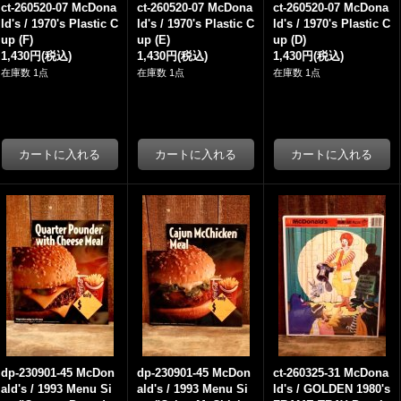
ct-260520-07 McDona
ct-260520-07 McDona
ct-260520-07 McDona
ld's / 1970's Plastic C
ld's / 1970's Plastic C
ld's / 1970's Plastic C
up (F)
up (E)
up (D)
1,430円
(税込)
1,430円
(税込)
1,430円
(税込)
在庫数 1点
在庫数 1点
在庫数 1点
dp-230901-45 McDon
dp-230901-45 McDon
ct-260325-31 McDona
ald's / 1993 Menu Si
ald's / 1993 Menu Si
ld's / GOLDEN 1980's