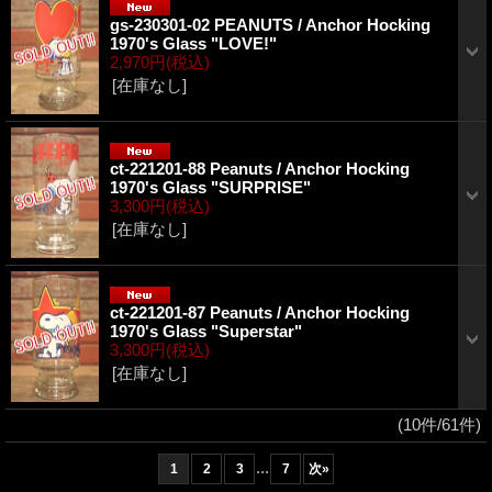
gs-230301-02 PEANUTS / Anchor Hocking
1970's Glass "LOVE!"
2,970円
(税込)
[在庫なし]
ct-221201-88 Peanuts / Anchor Hocking
1970's Glass "SURPRISE"
3,300円
(税込)
[在庫なし]
ct-221201-87 Peanuts / Anchor Hocking
1970's Glass "Superstar"
3,300円
(税込)
[在庫なし]
(10件/61件)
...
1
2
3
7
次
»