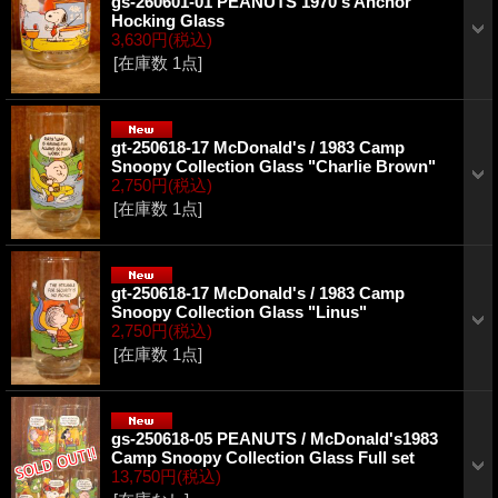
gs-260601-01 PEANUTS 1970's Anchor
Hocking Glass
3,630円
(税込)
[在庫数 1点]
gt-250618-17 McDonald's / 1983 Camp
Snoopy Collection Glass "Charlie Brown"
2,750円
(税込)
[在庫数 1点]
gt-250618-17 McDonald's / 1983 Camp
Snoopy Collection Glass "Linus"
2,750円
(税込)
[在庫数 1点]
gs-250618-05 PEANUTS / McDonald's1983
Camp Snoopy Collection Glass Full set
13,750円
(税込)