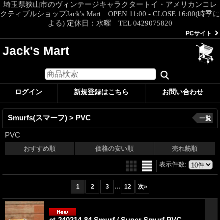
埼玉県狭山市のヴィンテージキャラクタートイ・アメリカンコレ
クティブルショップJack's Mart OPEN 11:00 - CLOSE 16:00(時季に
よる) 定休日：水曜 TEL 0429075820
PCサイト
Jack's Mart
ログイン
新規登録はこちら
お問い合わせ
Smurfs(スマーフ) > PVC
一覧
PVC
おすすめ順
価格の安い順
売れ筋順
表示件数
:
...
1
2
3
12
次
»
ct-240214-84 Smurf / Super Smurf PVC