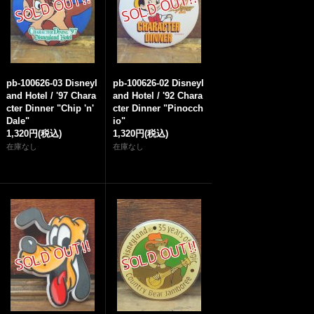
pb-100626-03 Disneyl
pb-100626-02 Disneyl
and Hotel / '97 Chara
and Hotel / '92 Chara
cter Dinner "Chip 'n'
cter Dinner "Pinocch
Dale"
io"
1,320円
(税込)
1,320円
(税込)
在庫なし
在庫なし