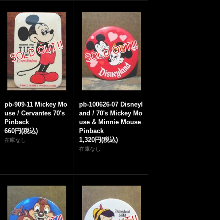
pb-909-11 Mickey Mo
pb-100626-07 Disneyl
use / Cervantes 70's
and / 70's Mickey Mo
Pinback
use & Minnie Mouse
660円
(税込)
Pinback
1,320円
(税込)
在庫なし
在庫なし