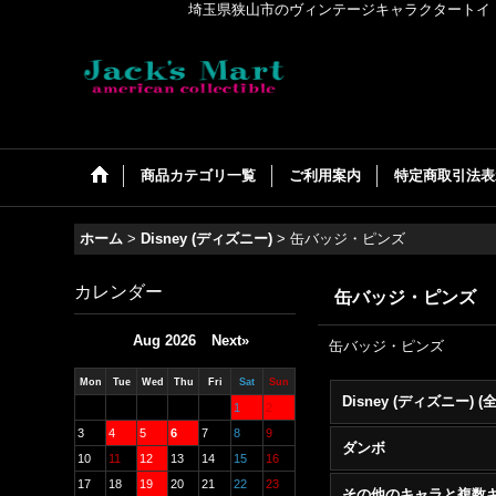
埼玉県狭山市のヴィンテージキャラクタートイ・アメリカンコ
商品カテゴリ一覧
ご利用案内
特定商取引法表
ホーム
>
Disney (ディズニー)
>
缶バッジ・ピンズ
カレンダー
缶バッジ・ピンズ
Aug 2026
Next»
缶バッジ・ピンズ
Mon
Tue
Wed
Thu
Fri
Sat
Sun
1
2
3
4
5
6
7
8
9
ダンボ
10
11
12
13
14
15
16
17
18
19
20
21
22
23