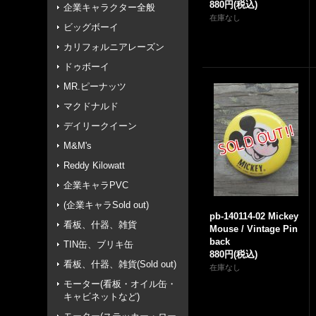
880円
(税込)
企業キャラクター全般
在庫なし
ビッグボーイ
カリフォルニアレーズン
ドゥボーイ
MR.ピーナッツ
マクドナルド
デイリークイーン
M&M's
Reddy Kilowatt
企業キャラPVC
(企業キャラSold out)
pb-140114-02 Mickey
看板、什器、雑貨
Mouse / Vintage Pin
back
TIN缶、ブリキ缶
880円
(税込)
看板、什器、雑貨(Sold out)
在庫なし
モーター(看板・オイル缶・
キャビネットなど)