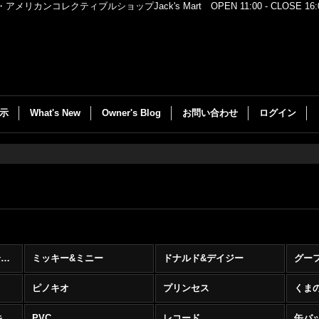
レクティブルショップJack's Mart OPEN 11:00 - CLOSE 16:00
示
What's New
Owner's Blog
お問い合わせ
ログイン
Disney (ディズニー) (全商品)
ミッキー&ミニー
ドナルド&デイジー
グー
ピノキオ
プリンセス
くま
その他のキャラと複数キャラ
PVC
レコード
缶バ