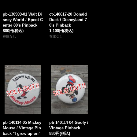
pb-130909-01 Walt Di
ct-140617-20 Donald
sney World / Epcot C
Duck / Disneyland 7
enter 80's Pinback
0's Pinback
880円
(税込)
1,100円
(税込)
在庫なし
在庫なし
pb-140114-05 Mickey
pb-140114-04 Goofy /
Mouse / Vintage Pin
Vintage Pinback
back "I grew up on"
880円
(税込)