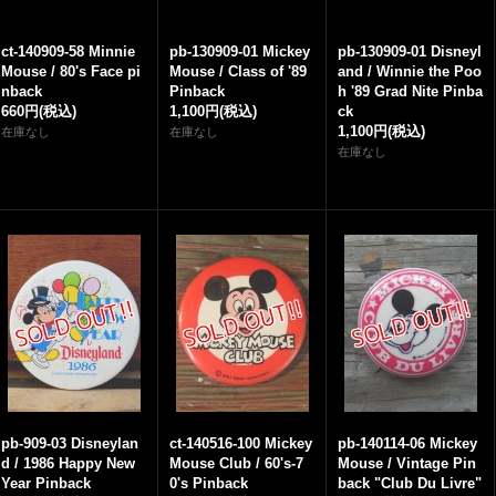
ct-140909-58 Minnie
pb-130909-01 Mickey
pb-130909-01 Disneyl
Mouse / 80's Face pi
Mouse / Class of '89
and / Winnie the Poo
nback
Pinback
h '89 Grad Nite Pinba
660円
(税込)
1,100円
(税込)
ck
1,100円
(税込)
在庫なし
在庫なし
在庫なし
pb-909-03 Disneylan
ct-140516-100 Mickey
pb-140114-06 Mickey
d / 1986 Happy New
Mouse Club / 60's-7
Mouse / Vintage Pin
Year Pinback
0's Pinback
back "Club Du Livre"