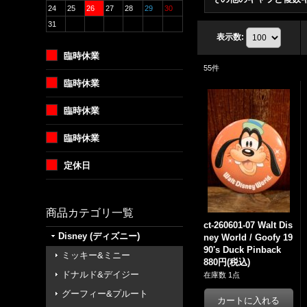
24
25
26
27
28
29
30
31
表示数
:
臨時休業
55
件
臨時休業
臨時休業
臨時休業
定休日
商品カテゴリ一覧
ct-260601-07 Walt Dis
Disney (ディズニー)
ney World / Goofy 19
90's Duck Pinback
ミッキー&ミニー
880円
(税込)
ドナルド&デイジー
在庫数 1点
グーフィー&プルート