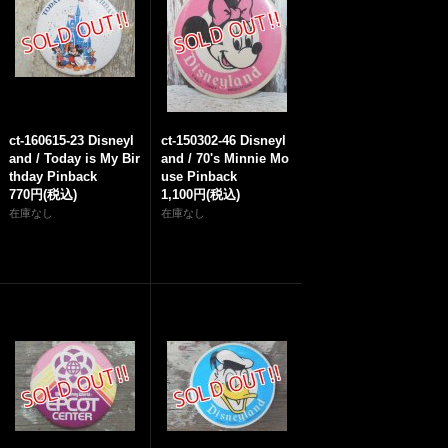
ct-160615-23 Disneyl
ct-150302-46 Disneyl
and / Today is My Bir
and / 70's Minnie Mo
thday Pinback
use Pinback
770円
(税込)
1,100円
(税込)
在庫なし
在庫なし