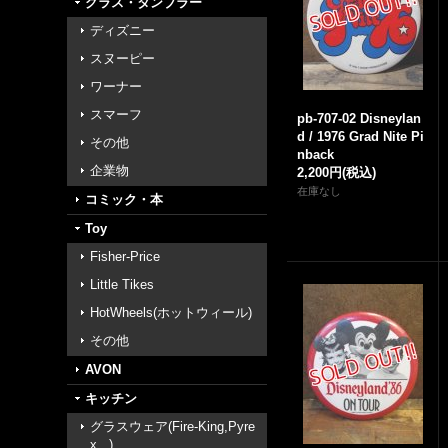
グラス・タンブラー
ディズニー
スヌーピー
ワーナー
スマーフ
pb-707-02 Disneylan
d / 1976 Grad Nite Pi
その他
nback
企業物
2,200円
(税込)
在庫なし
コミック・本
Toy
Fisher-Price
Little Tikes
HotWheels(ホットウィール)
その他
AVON
キッチン
グラスウェア(Fire-King,Pyre
x...)