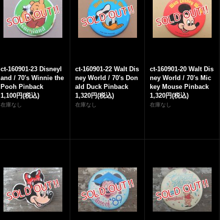
ct-160901-23 Disneyl
ct-160901-22 Walt Dis
ct-160901-20 Walt Dis
and / 70's Winnie the
ney World / 70's Don
ney World / 70's Mic
Pooh Pinback
ald Duck Pinback
key Mouse Pinback
1,100円
(税込)
1,320円
(税込)
1,320円
(税込)
在庫なし
在庫なし
在庫なし