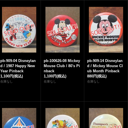
pb-909-04 Disneylan
pb-100626-08 Mickey
pb-909-14 Disneylan
d / 1987 Happy New
Mouse Club / 80's Pi
d / Mickey Mouse Cl
Year Pinback
nback
ub Month Pinback
1,100円
(税込)
1,100円
(税込)
880円
(税込)
在庫なし
在庫なし
在庫なし