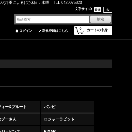
(時季による) 定休日：水曜 TEL 0429075820
文字サイズ
:
0
カートの中身
ログイン
新規登録はこちら
フィー&プルート
バンビ
のプーさん
ロジャーラビット
ッジ・ピンズ
PIXAR