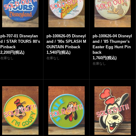
pb-707-01 Disneylan
pb-100626-05 Disneyl
pb-100626-04 Disneyl
d / STAR TOURS 80's
and / '90s SPLASH M
and / '85 Thumper's
Pinback
OUNTAIN Pinback
Easter Egg Hunt Pin
2,200円
(税込)
1,540円
(税込)
back
1,760円
(税込)
在庫なし
在庫なし
在庫なし