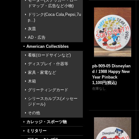
モーター(ステッカー・ロー
ドマップ・広告など小物)
ドリンク(Coca Cola,Pepsi,7u
p...)
灰皿
AD・広告
American Collectibles
看板(ロードサインなど)
ディスプレイ・什器等
pb-909-05 Disneylan
d / 1988 Happy New
家具・家電など
Year Pinback
木箱
1,100円
(税込)
在庫なし
グリーティングカード
シリースカルプス(メッセー
ジドール)
その他
カレッジ・スポーツ物
ミリタリー