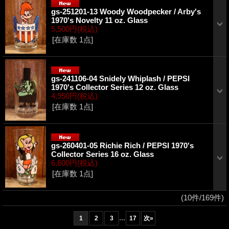
gs-251201-13 Woody Woodpecker / Arby's
1970's Novelty 11 oz. Glass
5,500円
(税込)
[在庫数 1点]
gs-241106-04 Snidely Whiplash / PEPSI
1970's Collector Series 12 oz. Glass
4,950円
(税込)
[在庫数 1点]
gs-260401-05 Richie Rich / PEPSI 1970's
Collector Series 16 oz. Glass
6,600円
(税込)
[在庫数 1点]
(10件/169件)
...
1
2
3
17
次
»