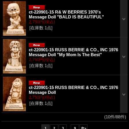
ct-220901-15 R& W BERRIES 1970's
Message Doll "BALD IS BEAUTIFUL"
2,750円
(税込)
[在庫数 1点]
ct-220901-15 RUSS BERRIE & CO., INC 1976
Message Doll "My Mom Is The Best"
2,750円
(税込)
[在庫数 1点]
ct-220901-15 RUSS BERRIE & CO., INC 1976
Message Doll
2,750円
(税込)
[在庫数 1点]
(10件/88件)
...
1
2
3
9
次
»