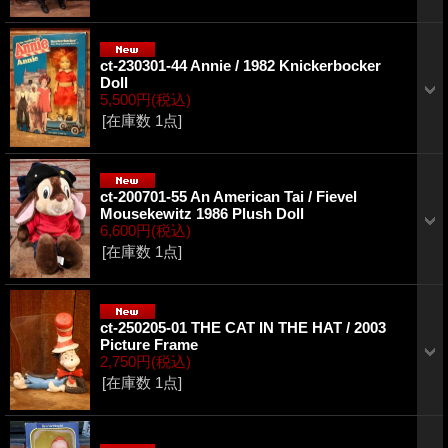
ct-230301-44 Annie / 1982 Knickerbocker
Doll
5,500円
(税込)
[在庫数 1点]
ct-200701-55 An American Tai / Fievel
Mousekewitz 1986 Plush Doll
6,600円
(税込)
[在庫数 1点]
ct-250205-01 THE CAT IN THE HAT / 2003
Picture Frame
2,750円
(税込)
[在庫数 1点]