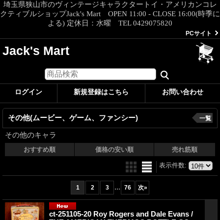
埼玉県狭山市のヴィンテージキャラクタートイ・アメリカンコレ
クティブルショップJack's Mart OPEN 11:00 - CLOSE 16:00(時季に
よる) 定休日：水曜 TEL 0429075820
PCサイト
Jack's Mart
ログイン
新規登録はこちら
お問い合わせ
その他(ムービー、ゲーム、ファンシー)
一覧
その他のキャラ
おすすめ順
価格の安い順
売れ筋順
表示件数
:
...
1
2
3
76
次
»
ct-251105-20 Roy Rogers and Dale Evans /