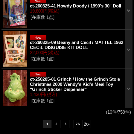
ct-260325-41 Howdy Doody / 1990's 30" Doll
19,800円
(税込)
[在庫数 1点]
ct-260325-09 Beany and Cecil / MATTEL 1962
CECiL DISGUISE KIT DOLL
22,000円
(税込)
[在庫数 1点]
ct-250205-01 Grinch / How the Grinch Stole
Christmas 2000 Wendy's Kid's Meal Toy
"Grinch Sticker Dispenser"
1,430円
(税込)
[在庫数 1点]
(10件/759件)
...
1
2
3
76
次
»