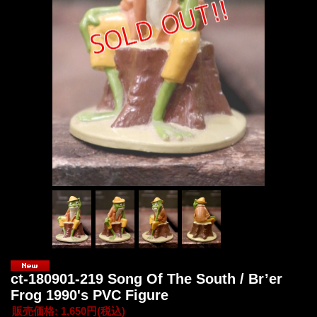
ct-180901-219 Song Of The South / Br’er
Frog 1990's PVC Figure
販売価格
:
1,650円
(税込)