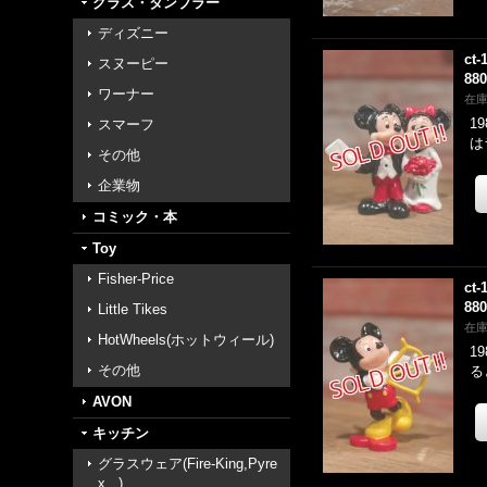
グラス・タンブラー
ディズニー
ct-
スヌーピー
88
ワーナー
在
1
スマーフ
は
その他
企業物
コミック・本
Toy
Fisher-Price
ct-
88
Little Tikes
在
HotWheels(ホットウィール)
1
その他
る
AVON
キッチン
グラスウェア(Fire-King,Pyre
x...)