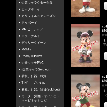
企業キャラクター全般
ビッグボーイ
カリフォルニアレーズン
ドゥボーイ
ct-
MR.ピーナッツ
66
在
マクドナルド
ミ
デイリークイーン
手
M&M's
Reddy Kilowatt
企業キャラPVC
(企業キャラSold out)
看板、什器、雑貨
ct-
66
TIN缶、ブリキ缶
在
看板、什器、雑貨(Sold out)
ミ
っ
モーター(看板・オイル缶・
キャビネットなど)