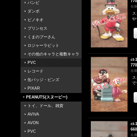
77
バンビ
在
ダンボ
ス
や
ピノキオ
プリンセス
くまのプーさん
ロジャーラビット
その他のキャラと複数キャラ
ct-
PVC
77
レコード
在
ス
缶バッジ・ピンズ
で
PIXAR
PEANUTS(スヌーピー)
トイ、ドール、雑貨
AVIVA
AVON
ct-
66
PVC
在