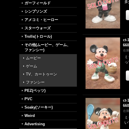
多
ガーフィールド
シンプソンズ
アメコミ・ヒーロー
スターウォーズ
Trolls(トロール)
ct-
その他(ムービー、ゲーム、
66
ファンシー)
在
ミ
ムービー
っ
ゲーム
TV、カートゥーン
ファンシー
PEZ(ペッツ)
PVC
ct-
66
Soaky(ソーキー)
在
Weird
ミ
い
Advertising