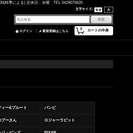
(時季による) 定休日：水曜 TEL 0429075820
文字サイズ
:
0
カートの中身
ログイン
新規登録はこちら
フィー&プルート
バンビ
のプーさん
ロジャーラビット
ッジ・ピンズ
PIXAR