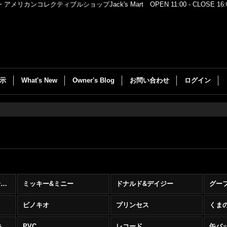
レクティブルショップJack's Mart OPEN 11:00 - CLOSE 16:00
示
What's New
Owner's Blog
お問い合わせ
ログイン
Disney (ディズニー) (全商品)
ミッキー&ミニー
ドナルド&デイジー
グー
ピノキオ
プリンセス
くま
その他のキャラと複数キャラ
PVC
レコード
缶バ