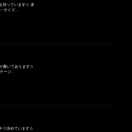
を持っています☆ 多
い サイズ…
字が書いてあります☆
ンテージ…
ッチリ決めています☆