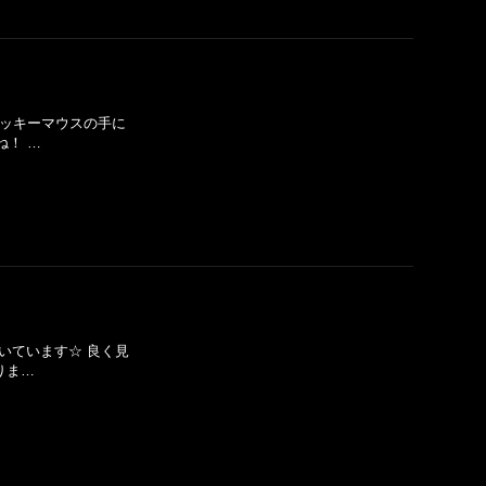
 ミッキーマウスの手に
ね！ …
引いています☆ 良く見
りま…