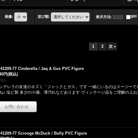
画像
:
並び順
:
表示方法
:
1
2
次
»
141209-77 Cinderella / Jaq & Gus PVC Figure
540円
(税込)
庫なし
ンデレラの友達のネズミ「ジャックとガス」です 一緒にいるのはスージーで
ね♪ 塩ビ製 多少の小傷、薄汚れなどあります ヴィンテージ品をご理解の上
141209-77 Scrooge McDuck / Bully PVC Figure