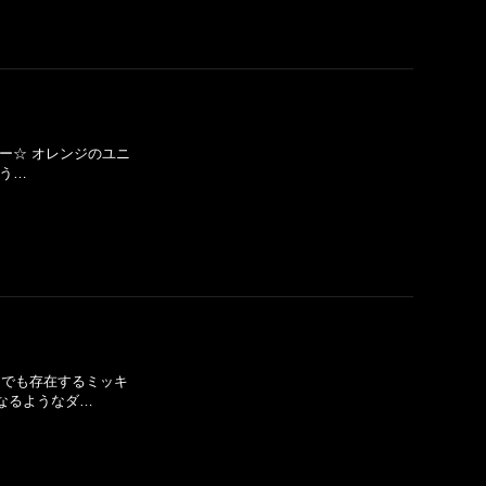
パー☆ オレンジのユニ
よう…
実物でも存在するミッキ
なるようなダ…