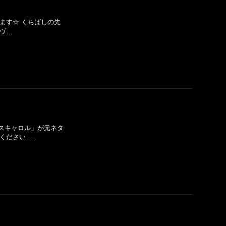
います☆ くちばしの先
 ヴ…
マスキャロル」が元ネタ
ください …