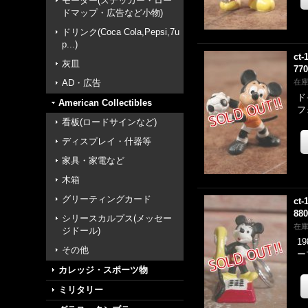
モーター(ステッカー・ロー
ドマップ・広告など小物)
ドリンク(Coca Cola,Pepsi,7u
p...)
ct-
灰皿
77
AD・広告
在
ド
American Collectibles
フ
看板(ロードサインなど)
ディスプレイ・什器等
家具・家電など
木箱
グリーティングカード
ct-
88
シリースカルプス(メッセー
在
ジドール)
1
その他
ー
カレッジ・スポーツ物
ミリタリー