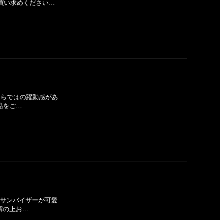
買い求めください…
ならではの躍動感があ
品をご…
なサンバイザーが可愛
解の上お…