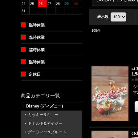
24
25
26
27
28
29
30
31
表示数
:
臨時休業
105
件
臨時休業
臨時休業
臨時休業
ct-
1,
定休日
在
シ
す
商品カテゴリ一覧
Disney (ディズニー)
ミッキー&ミニー
ドナルド&デイジー
グーフィー&プルート
ct-