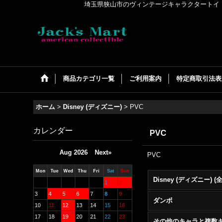
埼玉県狭山市のヴィンテージキャラクタートイ・アメリカンコ
商品カテゴリ一覧
ご利用案内
特定商取引法表
ホーム
>
Disney (ディズニー)
>
PVC
カレンダー
PVC
Aug 2026
Next»
PVC
Mon
Tue
Wed
Thu
Fri
Sat
Sun
1
2
3
4
5
6
7
8
9
ダンボ
10
11
12
13
14
15
16
17
18
19
20
21
22
23