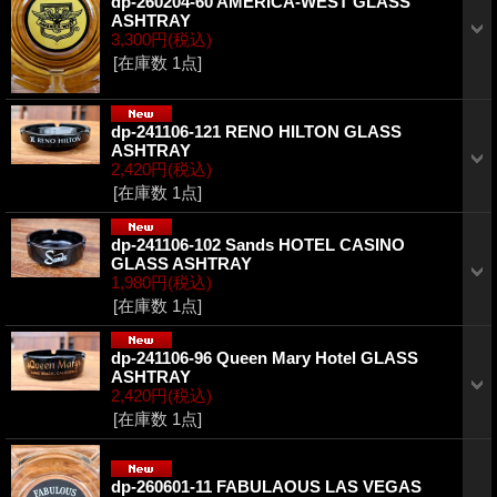
dp-260204-60 AMERICA-WEST GLASS
ASHTRAY
3,300円
(税込)
[在庫数 1点]
dp-241106-121 RENO HILTON GLASS
ASHTRAY
2,420円
(税込)
[在庫数 1点]
dp-241106-102 Sands HOTEL CASINO
GLASS ASHTRAY
1,980円
(税込)
[在庫数 1点]
dp-241106-96 Queen Mary Hotel GLASS
ASHTRAY
2,420円
(税込)
[在庫数 1点]
dp-260601-11 FABULAOUS LAS VEGAS