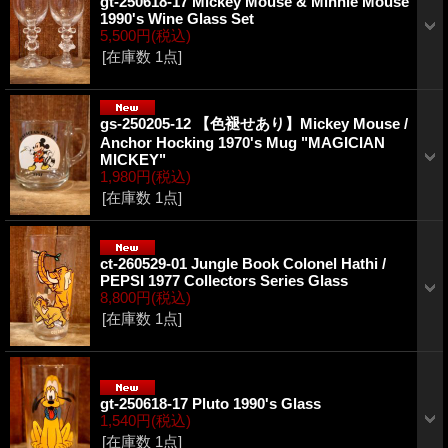
gt-250618-17 Mickey Mouse & Minnie Mouse
1990's Wine Glass Set
5,500円
(税込)
[在庫数 1点]
gs-250205-12 【色褪せあり】Mickey Mouse /
Anchor Hocking 1970's Mug "MAGICIAN
MICKEY"
1,980円
(税込)
[在庫数 1点]
ct-260529-01 Jungle Book Colonel Hathi /
PEPSI 1977 Collectors Series Glass
8,800円
(税込)
[在庫数 1点]
gt-250618-17 Pluto 1990's Glass
1,540円
(税込)
[在庫数 1点]