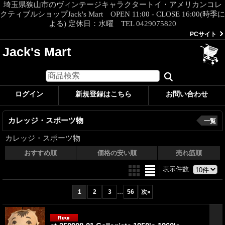
埼玉県狭山市のヴィンテージキャラクタートイ・アメリカンコレ
クティブルショップJack's Mart OPEN 11:00 - CLOSE 16:00(時季に
よる) 定休日：水曜 TEL 0429075820
PCサイト
Jack's Mart
ログイン
新規登録はこちら
お問い合わせ
カレッジ・スポーツ物
一覧
カレッジ・スポーツ物
おすすめ順
価格の安い順
売れ筋順
表示件数
:
...
1
2
3
56
次
»