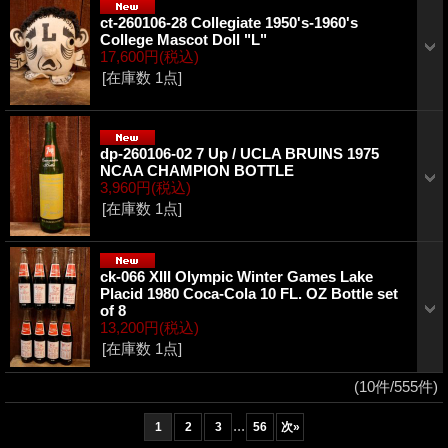
ct-260106-28 Collegiate 1950's-1960's
College Mascot Doll "L"
17,600円
(税込)
[在庫数 1点]
dp-260106-02 7 Up / UCLA BRUINS 1975
NCAA CHAMPION BOTTLE
3,960円
(税込)
[在庫数 1点]
ck-066 XIII Olympic Winter Games Lake
Placid 1980 Coca-Cola 10 FL. OZ Bottle set
of 8
13,200円
(税込)
[在庫数 1点]
(10件/555件)
...
1
2
3
56
次
»