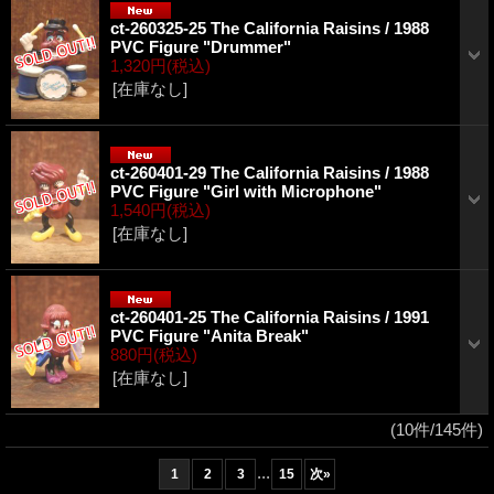
ct-260325-25 The California Raisins / 1988
PVC Figure "Drummer"
1,320円
(税込)
[在庫なし]
ct-260401-29 The California Raisins / 1988
PVC Figure "Girl with Microphone"
1,540円
(税込)
[在庫なし]
ct-260401-25 The California Raisins / 1991
PVC Figure "Anita Break"
880円
(税込)
[在庫なし]
(10件/145件)
...
1
2
3
15
次
»