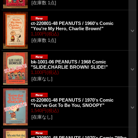
[在庫数 1点]
ct-220801-48 PEANUTS / 1960's Comic
"You're My Hero, Charlie Brown!"
1,100円
(税込)
[在庫数 1点]
bk-1001-06 PEANUTS / 1968 Comic
"SLIDE,CHARLIE BROWN! SLIDE!"
1,100円
(税込)
[在庫なし]
ct-220801-48 PEANUTS / 1970's Comic
"You've Got To Be You, SNOOPY"
1,540円
(税込)
[在庫なし]
ct-220801-48 PEANUTS / 1970's Comic "Who