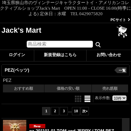
埼玉県狭山市のヴィンテージキャラクタートイ・アメリカンコレ
クティブルショップJack's Mart OPEN 11:00 - CLOSE 16:00(時季に
よる) 定休日：水曜 TEL 0429075820
PCサイト
Jack's Mart
ログイン
新規登録はこちら
お問い合わせ
PEZ(ペッツ)
一覧
PEZ
おすすめ順
価格の安い順
売れ筋順
表示件数
:
...
1
2
3
18
次
»
pz-201101-01 TOM and JERRY / TOM PEZ