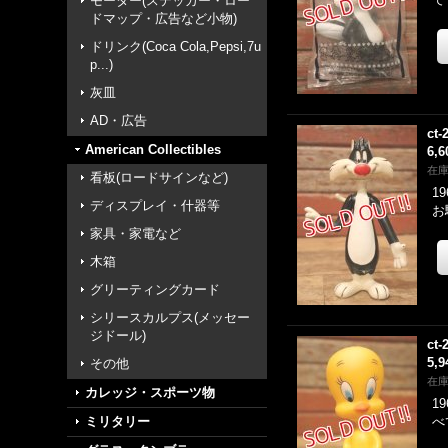
モーター(ステッカー・ロー
ドマップ・広告など小物)
ドリンク(Coca Cola,Pepsi,7u
p...)
灰皿
AD・広告
ct-
American Collectibles
6,
在
看板(ロードサインなど)
1
ディスプレイ・什器等
お
家具・家電など
木箱
グリーティングカード
シリースカルプス(メッセー
ジドール)
ct-
5,
その他
在
カレッジ・スポーツ物
1
ミリタリー
べ