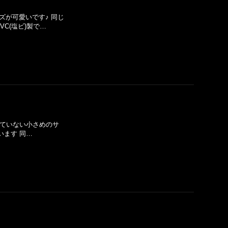
ズが可愛いです♪ 同じ
C(塩ビ)製で…
されていない小さめのサ
います 同…