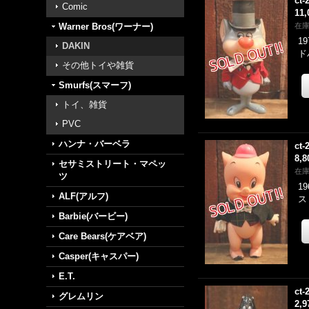
ct-
Comic
11
Warner Bros(ワーナー)
在
1
DAKIN
ド
その他トイや雑貨
Smurfs(スマーフ)
トイ、雑貨
PVC
ハンナ・バーベラ
ct-
8,
セサミストリート・マペッ
在
ツ
1
ALF(アルフ)
ス
Barbie(バービー)
Care Bears(ケアベア)
Casper(キャスパー)
E.T.
ct-
グレムリン
2,