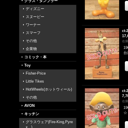
グラス・タンブラー
ディズニー
スヌーピー
ワーナー
ct-
スマーフ
17
その他
在
1
企業物
台
コミック・本
Toy
Fisher-Price
Little Tikes
HotWheels(ホットウィール)
ct-
7,
その他
在
AVON
1
☆
キッチン
グラスウェア(Fire-King,Pyre
x...)