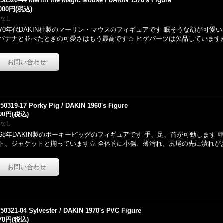
250320-44 Merlin the Magic Mouse / DAKIN 1970's Figure
,000円
(税込)
庫なし
970年代DAKIN社製のマーリン・マウスのフィギュアです 眠そうな顔が可愛い
バナナと並べたときの可愛さはもう最高です☆ ヒゲパーツは欠品しています
250319-17 Porky Pig / DAKIN 1960's Figure
800円
(税込)
庫なし
968年DAKIN製のポーキーピッグのフィギュアです 手、足、首が可動します
ト、ジャケットと揃っています☆ 全体的に小傷、薄汚れ、尻尾の先に潰れが
250321-04 Sylvester / DAKIN 1970's PVC Figure
970円
(税込)