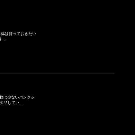
役は1体は持っておきたい
す …
り数は少ないバンクシ
が欠品してい…