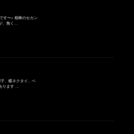
です〜♪ 相棒のセカン
が、無く…
 帽子、蝶ネクタイ、ベ
あります …