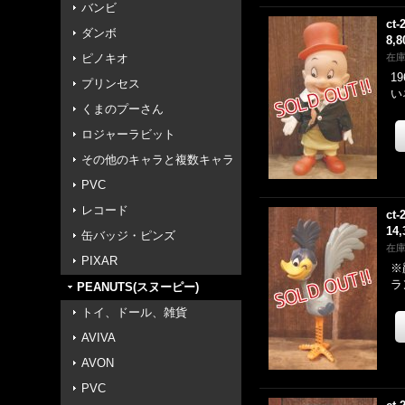
バンビ
ct-
ダンボ
8,
ピノキオ
在
1
プリンセス
い
くまのプーさん
ロジャーラビット
その他のキャラと複数キャラ
PVC
レコード
ct-
14
缶バッジ・ピンズ
在
PIXAR
※
ラ
PEANUTS(スヌーピー)
トイ、ドール、雑貨
AVIVA
AVON
PVC