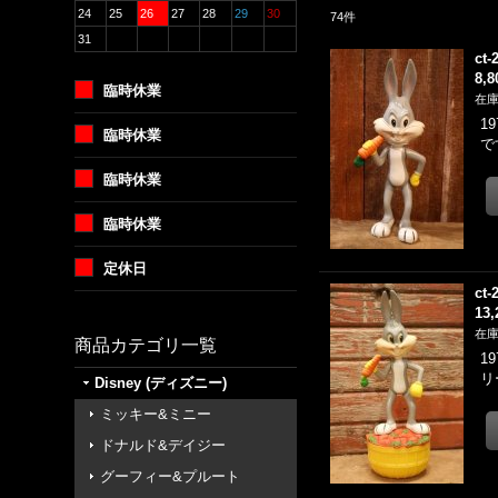
24
25
26
27
28
29
30
74
件
31
ct-
8,
臨時休業
在庫
1
臨時休業
で
臨時休業
臨時休業
定休日
ct-
13
在庫
商品カテゴリ一覧
1
リ
Disney (ディズニー)
ミッキー&ミニー
ドナルド&デイジー
グーフィー&プルート