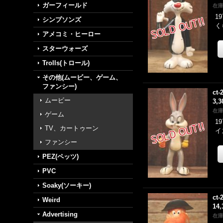
ガーフィールド
在
1
シンプソンズ
く
アメコミ・ヒーロー
スターウォーズ
Trolls(トロール)
その他(ムービー、ゲーム、
ファンシー)
ct-
ムービー
3,
在
ゲーム
1
TV、カートゥーン
イ
ファンシー
PEZ(ペッツ)
PVC
Soaky(ソーキー)
ct-
Weird
14
Advertising
在