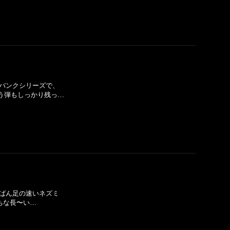
いバンクシリーズで、
う弾もしっかり残っ…
ちばん足の速いネズミ
ちな長〜い…