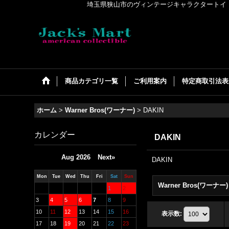
埼玉県狭山市のヴィンテージキャラクタートイ・アメリカンコ
商品カテゴリ一覧
ご利用案内
特定商取引法表
ホーム
>
Warner Bros(ワーナー)
>
DAKIN
カレンダー
DAKIN
Aug 2026
Next»
DAKIN
Mon
Tue
Wed
Thu
Fri
Sat
Sun
1
2
3
4
5
6
7
8
9
10
11
12
13
14
15
16
表示数
:
17
18
19
20
21
22
23