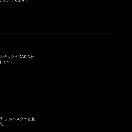
スチックのDAKIN社
よ〜♪ …
の子 シルベスターと並
汚…