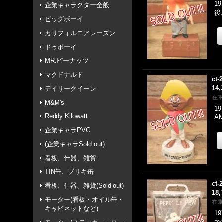
1
企業キャラクター全般
後
ビッグボーイ
カリフォルニアレーズン
ドゥボーイ
MR.ピーナッツ
マクドナルド
ct-
14
デイリークイーン
在
M&M's
1
Reddy Kilowatt
A
企業キャラPVC
(企業キャラSold out)
看板、什器、雑貨
TIN缶、ブリキ缶
ct-
看板、什器、雑貨(Sold out)
18
モーター(看板・オイル缶・
在
キャビネットなど)
1
で