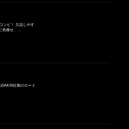
名コンビ！ 欠品しやす
に色褪せ、…
DAKIN社製のロード