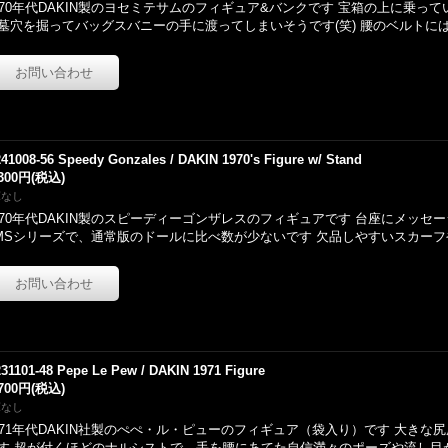
970年代DAKIN製のヨセミテサムのフィギュア&バンクです 宝箱の上に乗って
墓穴を掘ってバッグスバニーの手に渡ってしまいそうです(笑) 腰のベルトに
241008-56 Speedy Gonzales / DAKIN 1970's Figure w/ Stand
,300円
(税込)
庫なし
970年代DAKIN製のスピーディーゴンザレスのフィギュアです 台座にメッセージ
MSシリーズで、通常版のドールに比べ数が少ないです 欠品しやすいスカー
231101-48 Pepe Le Pew / DAKIN 1971 Figure
,700円
(税込)
庫なし
971年代DAKIN社製のぺぺ・ル・ピューのフィギュア（袋入り）です 大きな
す 超が付くほどのナルシストで、手を腰にあてた自信満々のポーズや流し目