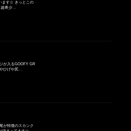
います☆ きっとこの
は超希少…
が入るGOOFY GR
フやひげや尻…
尻尾が特徴のスカンク
が決まってます☆ …