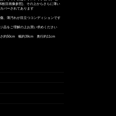
6枚目画像参照)、その上からさらに薄い
カバーされてあります
傷、薄汚れが目立つコンディションです
ジ品をご理解の上お買い求めください
約50cm 幅約39cm 奥行約11cm