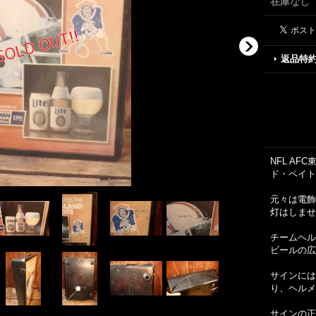
在庫なし
返品特
NFL A
ド・ペイト
元々は電飾
灯はしませ
チームヘル
ビールの広
サインには
り、ヘルメ
サインの正