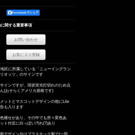
Facebookでシェア
約に関する重要事項
お問い合わせ
お気に入り登録
FC東地区に所属している「ニューイングラン
リオッツ」のサインです
サインですが、現状蛍光灯切れのため点
ん(おそらくアメリカ規格です)
メットとマスコットデザインの他にLite
告も入ります
色褪せがあり、その中でも所々変色あ
ット付近に白っぽい汚れ(?)あり
面デザイン分はプラスチック製で(一部