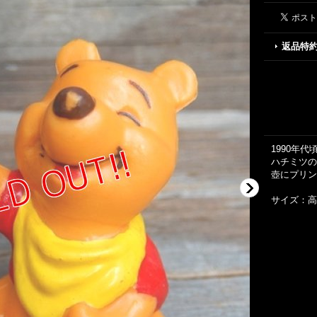
返品特
1990年
ハチミツの
壺にプリン
サイズ：高