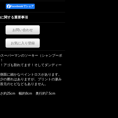
Facebookでシェア
約に関する重要事項
お問い合わせ
お気に入り登録
代のスーパーマンのソーキー（シャンプーボ
！
！アゴも割れてます！そしてダンディー
側面に細かなペイントロスがあります。
少の擦れはありますが、プリントの滲み
首元のヒビなどもありません。
約25cm 幅約8cm 奥行約7.5cm