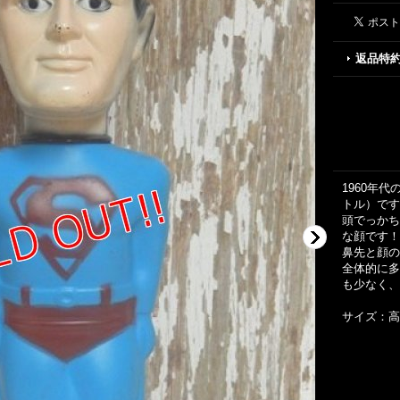
返品特
1960年
トル）です
頭でっかち
な顔です！
鼻先と顔の
全体的に多
も少なく、
サイズ：高さ