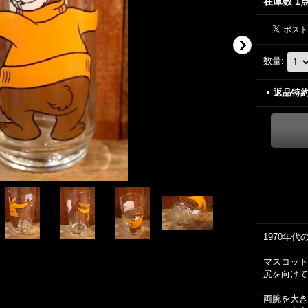
在庫数 1
数量
:
返品特
1970年
マスコット
尻を向けて
両腕を大き