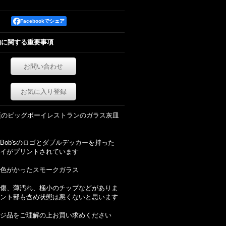
Facebookでシェア
約に関する重要事項
お問い合わせ
お気に入り登録
代頃のビッグボーイレストランのガラス灰皿
Bob'sのロゴとダブルデッカーを持った
イがプリントされています
色がかったスモークガラス
傷、薄汚れ、極小のチップなどがありま
ント部も含め状態は悪くないと思います
ジ品をご理解の上お買い求めください