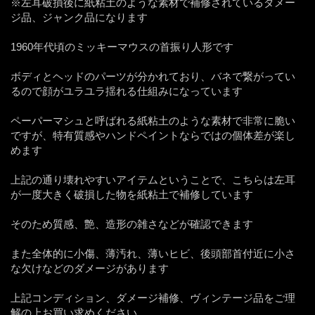
※左耳破損後に紙粘土のような素材で補修されているダメー
ジ品、ジャンク品になります
1960年代頃のミッキーマウスの首振り人形です
ボディとヘッドのパーツが分かれており、バネで繋がってい
るので顔がユラユラ揺れる仕組みになっています
ペーパーマシュと呼ばれる紙粘土のような素材で非常に脆い
ですが、特有質感やハンドペイントならではの個体差が楽し
めます
上記の通り壊れやすいアイテムということで、こちらは左耳
が一度大きく破損した物を紙粘土で補修しています
そのため質感、艶、造形の雑さなどが確認できます
また全体的に小傷、薄汚れ、薄いヒビ、後頭部首付近に小さ
な欠けなどのダメージがあります
上記コンディション、ダメージ補修、ヴィンテージ品をご理
解の上お買い求めください