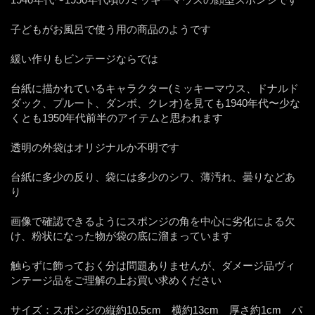
子どもがお風呂で使う用の商品のようです
緩い作りもビンテージならでは
台紙に描かれているキャラクター(ミッキーマウス、ドナルド
ダック、プルート、ダンボ、クレオ)を見ても1940年代〜少な
くとも1950年代前半のアイテムと思われます
透明の外袋はオリジナルか不明です
台紙に多少の反り、袋には多少のシワ、薄汚れ、曇りなどあ
り
画像で確認できるようにスポンジの角を中心に劣化による欠
け、粉状になった物が袋の底に溜まっています
触らずに飾っておく分は問題ありませんが、ダメージ品ヴィ
ンテージ品をご理解の上お買い求めください
サイズ：スポンジの縦約10.5cm 横約13cm 厚さ約1cm パ