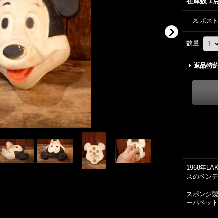
在庫数 1
数量
:
返品特
1968年LA
スのベンデ
スポンジ製
ーパペット