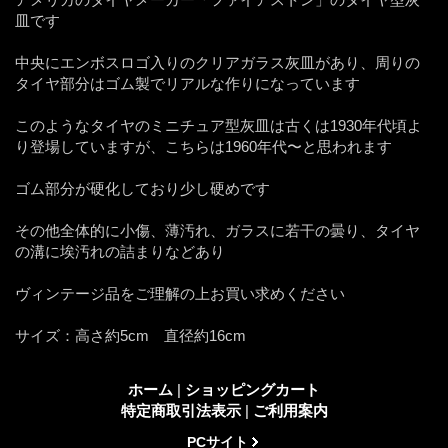
皿です
中央にエンボスロゴ入りのクリアガラス灰皿があり、周りの
タイヤ部分はゴム製でリアルな作りになっています
このようなタイヤのミニチュア型灰皿は古くは1930年代頃よ
り登場していますが、こちらは1960年代〜と思われます
ゴム部分が硬化しており少し硬めです
その他全体的に小傷、薄汚れ、ガラスに若干の曇り、タイヤ
の溝に埃汚れの詰まりなどあり
ヴィンテージ品をご理解の上お買い求めください
サイズ：高さ約5cm 直径約16cm
ホーム
|
ショッピングカート
特定商取引法表示
|
ご利用案内
PCサイト