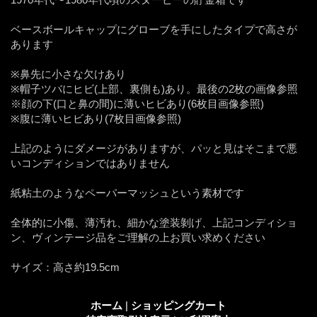
ベースボールキャップにグローブを手にしたタイプで高さが
あります
※鼻先に小さな欠けあり
※帽子ツバにヒビ(上部、裏側も)あり。最後の2枚の画像参照
※顔の下(口と鼻の間)に薄いヒビあり(6枚目画像参照)
※腹に薄いヒビあり(7枚目画像参照)
上記のようにダメージがありますが、パッと見はそこまで悪
いコンディションではありません
紙粘土のようなペーパーマッシュという素材です
全体的に小傷、薄汚れ、細かな塗装剝げ、上記コンディショ
ン、ヴィンテージ品をご理解の上お買い求めください
サイズ：高さ約19.5cm
ホーム
|
ショッピングカート