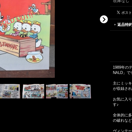
在庫なし
返品特
1989年の
NALD」で
主にミッキ
が収録され
お気に入り
す♪
全体的に多
の破れなど
ヴィンテー