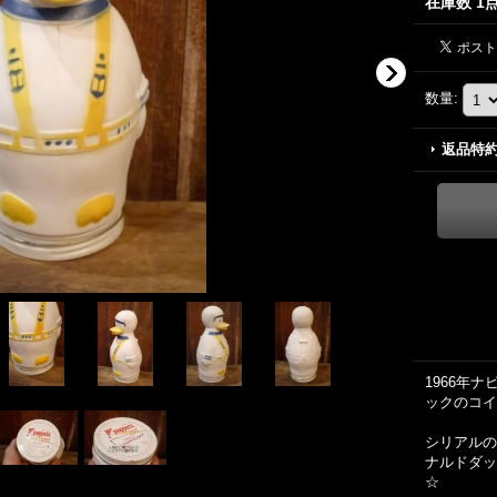
在庫数 1
数量
:
返品特
1966年
ックのコイ
シリアルの
ナルドダッ
☆