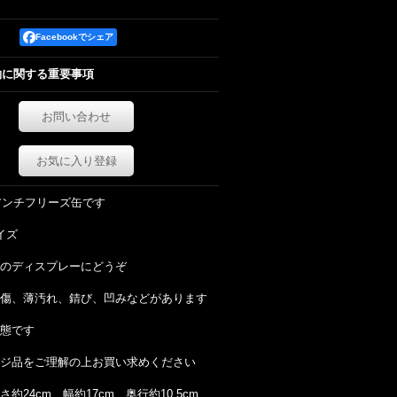
Facebookでシェア
約に関する重要事項
お問い合わせ
お気に入り登録
のアンチフリーズ缶です
イズ
のディスプレーにどうぞ
傷、薄汚れ、錆び、凹みなどがあります
態です
ジ品をご理解の上お買い求めください
約24cm 幅約17cm 奥行約10.5cm