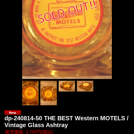
dp-240814-50 THE BEST Western MOTELS /
Vintage Glass Ashtray
販売価格
:
2,750円
(税込)