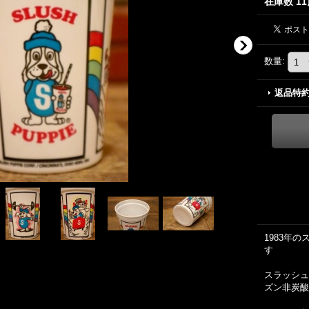
在庫数 1
数量
:
返品特
1983年
す
スラッシュ
ズン非炭酸