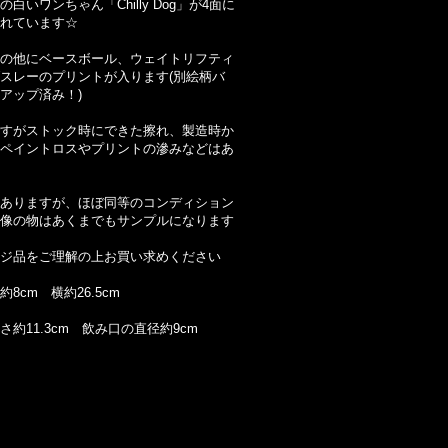
白いワンちゃん「Chilly Dog」が4面に
れています☆
の他にベースボール、ウェイトリフティ
スレーのプリントが入ります(別絵柄バ
アップ済み！)
すがストック時にできた擦れ、製造時か
ペイントロスやプリントの滲みなどはあ
ありますが、ほぼ同等のコンディション
像の物はあくまでもサンプルになります
ジ品をご理解の上お買い求めください
8cm 横約26.5cm
さ約11.3cm 飲み口の直径約9cm