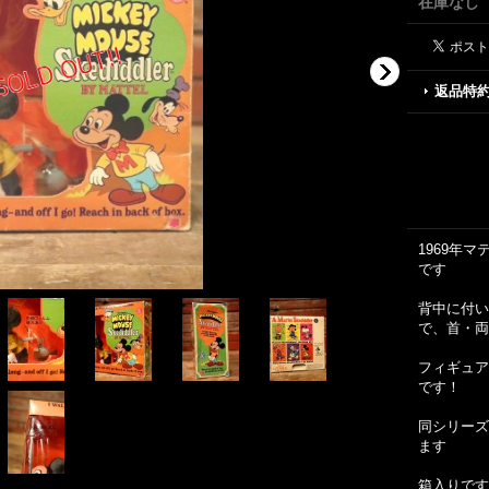
在庫なし
返品特
1969年マ
です
背中に付い
で、首・両
フィギュア
です！
同シリーズ
ます
箱入りです