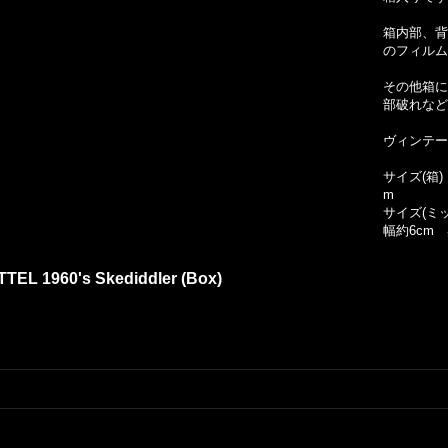
箱内部、背
のフィルム
その他箱に
部破れなど
ヴィンテー
サイズ(箱)
m
サイズ(ミ
幅約6cm 
TTEL 1960's Skediddler (Box)