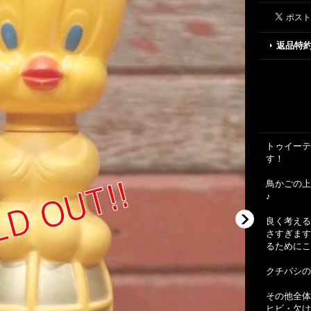
返品特
トゥイーテ
す！
鳥かごの上
♪
良く考える
さすぎます
るためにこ
クチバシの
その他全体
ヒビ・欠け