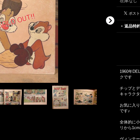
在庫なし
返品特
1960年
クです
チップとデ
キャラクタ
お気に入り
です♪
全体的に小
リから1c
ヴィンテー