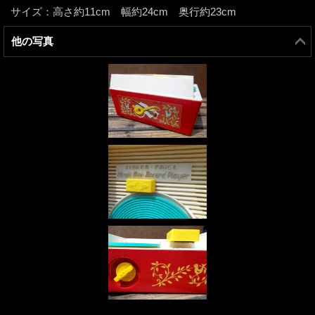
サイズ：高さ約11cm 幅約24cm 奥行約23cm
他の写真