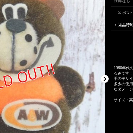
在庫なし
返品特
1980年
るみです！
手の平サイ
多少の使用
なダメージ
サイズ：高さ