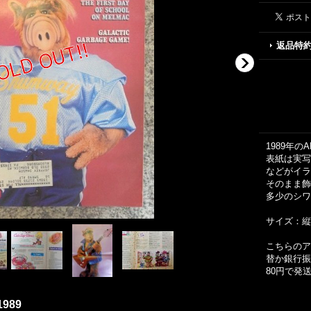
返品特
1989年の
表紙は実写
などがイラ
そのまま飾
多少のシワ
サイズ：縦約
こちらのア
替か銀行振
80円で発
1989